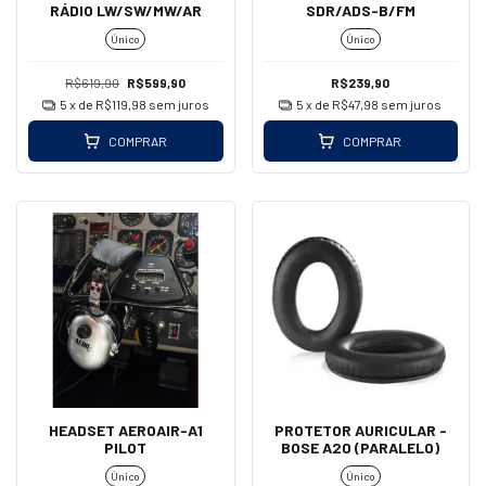
RÁDIO LW/SW/MW/AR
SDR/ADS-B/FM
Único
Único
R$619,90
R$599,90
R$239,90
5
x de
R$119,98
sem juros
5
x de
R$47,98
sem juros
COMPRAR
COMPRAR
HEADSET AEROAIR-A1
PROTETOR AURICULAR -
PILOT
BOSE A20 (PARALELO)
Único
Único