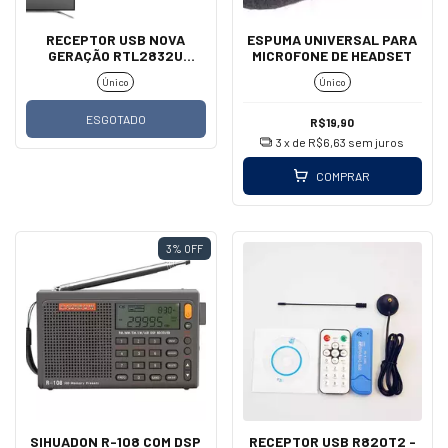
RECEPTOR USB NOVA
ESPUMA UNIVERSAL PARA
GERAÇÃO RTL2832U
MICROFONE DE HEADSET
SDR/ADS - B/FM - 1° LINHA
Único
Único
ESGOTADO
R$19,90
3
x de
R$6,63
sem juros
COMPRAR
3
%
OFF
SIHUADON R-108 COM DSP
RECEPTOR USB R820T2 -