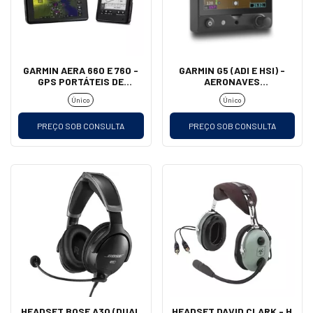
GARMIN AERA 660 E 760 -
GARMIN G5 (ADI E HSI) -
GPS PORTÁTEIS DE
AERONAVES
AVIAÇÃO
EXPERIMENTAIS E
Único
Único
HOMOLOGADAS
PREÇO SOB CONSULTA
PREÇO SOB CONSULTA
HEADSET BOSE A30 (DUAL
HEADSET DAVID CLARK - H