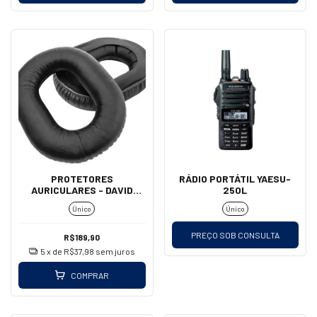
PROTETORES
RÁDIO PORTÁTIL YAESU-
AURICULARES - DAVID
250L
CLARK (COURO/PARALELO)
Único
Único
PREÇO SOB CONSULTA
R$189,90
5
x de
R$37,98
sem juros
COMPRAR