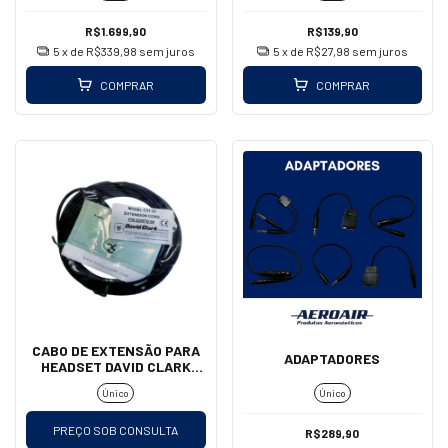
R$1.699,90
R$139,90
5
x de
R$339,98
sem juros
5
x de
R$27,98
sem juros
COMPRAR
COMPRAR
CABO DE EXTENSÃO PARA
ADAPTADORES
HEADSET DAVID CLARK
C31-25FT
Único
Único
PREÇO SOB CONSULTA
R$289,90