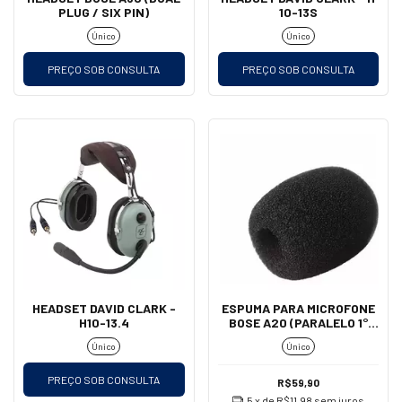
PLUG / SIX PIN)
10-13S
Único
Único
PREÇO SOB CONSULTA
PREÇO SOB CONSULTA
HEADSET DAVID CLARK -
ESPUMA PARA MICROFONE
H10-13.4
BOSE A20 (PARALELO 1°
LINHA)
Único
Único
PREÇO SOB CONSULTA
R$59,90
5
x de
R$11,98
sem juros