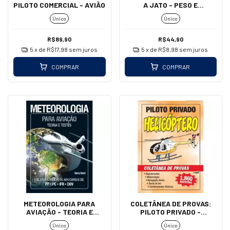
PILOTO COMERCIAL - AVIÃO
A JATO - PESO E
BALANCEAMENTO
Único
Único
R$89,90
R$44,90
5
x de
R$17,98
sem juros
5
x de
R$8,98
sem juros
COMPRAR
COMPRAR
METEOROLOGIA PARA
COLETÂNEA DE PROVAS:
AVIAÇÃO - TEORIA E
PILOTO PRIVADO -
TESTES - DARCY BANCI
HELICÓPTERO
Único
Único