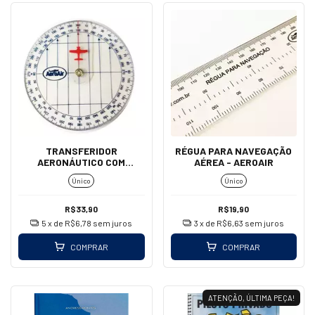
TRANSFERIDOR
RÉGUA PARA NAVEGAÇÃO
AERONÁUTICO COM
AÉREA - AEROAIR
CURSOR - AEROAIR
Único
Único
R$33,90
R$19,90
5
x de
R$6,78
sem juros
3
x de
R$6,63
sem juros
COMPRAR
COMPRAR
ATENÇÃO, ÚLTIMA PEÇA!