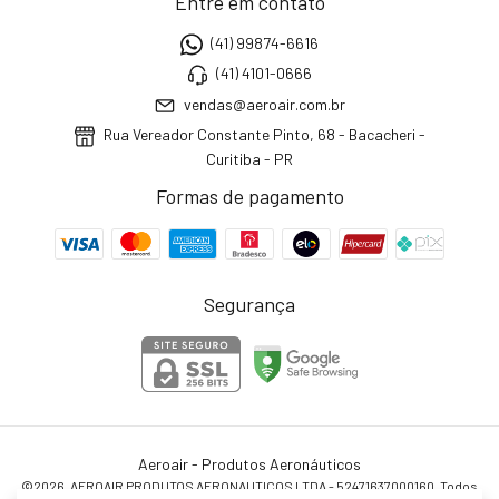
Entre em contato
(41) 99874-6616
(41) 4101-0666
vendas@aeroair.com.br
Rua Vereador Constante Pinto, 68 - Bacacheri -
Curitiba - PR
Formas de pagamento
Segurança
Aeroair - Produtos Aeronáuticos
©2026. AEROAIR PRODUTOS AERONAUTICOS LTDA - 52471637000160. Todos