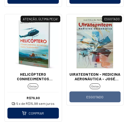
ATENÇÃO, ÚLTIMA PEÇA!
ESGOTADO
HELICÓPTERO
UIRATEONTEON - MEDICINA
CONHECIMENTOS
AERONÁUTICA - JOSÉ
TÉCNICOS
EDUARDO HELFENSTEINS
Único
Único
ESGOTADO
R$79,90
5
x de
R$15,98
sem juros
COMPRAR