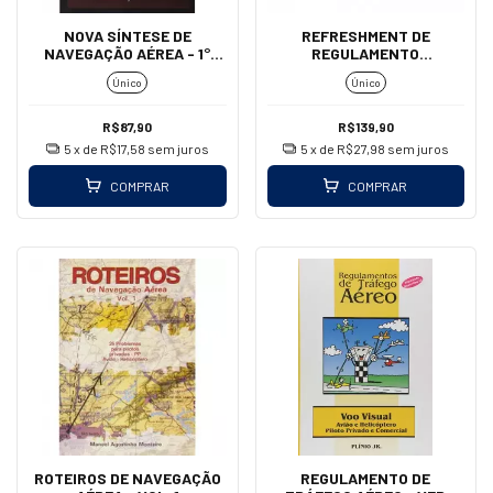
NOVA SÍNTESE DE
REFRESHMENT DE
NAVEGAÇÃO AÉREA - 1°
REGULAMENTO
PARTE
PC/IFR/PLA + 600
Único
Único
QUESTÕES
R$87,90
R$139,90
5
x de
R$17,58
sem juros
5
x de
R$27,98
sem juros
COMPRAR
COMPRAR
ROTEIROS DE NAVEGAÇÃO
REGULAMENTO DE