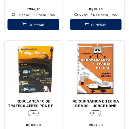
R$94,90
R$89,90
5
x de
R$18,98
sem juros
5
x de
R$17,98
sem juros
COMPRAR
COMPRAR
REGULAMENTO DE
AERODINÂMICA E TEORIA
TRÁFEGO AÉREO PPA E PPH
DE VOO - JORGE HOME
+ 500 QUESTÕES
Único
Único
R$129,90
R$84,90