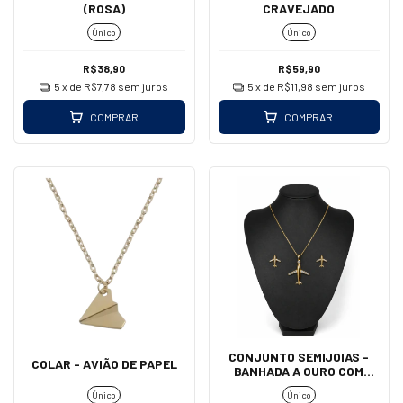
(ROSA)
CRAVEJADO
Único
Único
R$38,90
R$59,90
5
x de
R$7,78
sem juros
5
x de
R$11,98
sem juros
COMPRAR
COMPRAR
CONJUNTO SEMIJOIAS -
COLAR - AVIÃO DE PAPEL
BANHADA A OURO COM
ZIRCÔNIAS
Único
Único