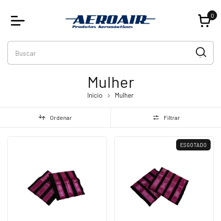
0
Mulher
Início
Mulher
Ordenar
Filtrar
ESGOTADO