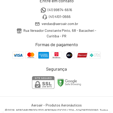
Entre em contato
(41) 99874-6616
(41) 4101-0666
vendas@aeroair.com.br
Rua Vereador Constante Pinto, 68 - Bacacheri -
Curitiba - PR
Formas de pagamento
Segurança
Aeroair - Produtos Aeronáuticos
©2026. AEROAIR PRODUTOS AERONAUTICOS LTDA - 52471637000160. Todos