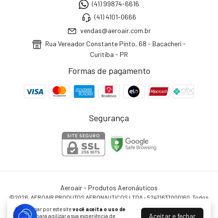
(41) 99874-6616
(41) 4101-0666
vendas@aeroair.com.br
Rua Vereador Constante Pinto, 68 - Bacacheri -
Curitiba - PR
Formas de pagamento
Segurança
Aeroair - Produtos Aeronáuticos
©2026. AEROAIR PRODUTOS AERONAUTICOS LTDA - 52471637000160. Todos
os direitos reservados.
Ao navegar por este site
você aceita o uso de
Aceitar e fechar
cookies
para agilizar a sua experiência de