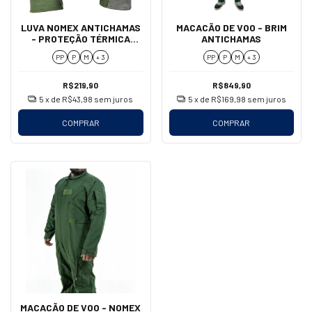
LUVA NOMEX ANTICHAMAS
MACACÃO DE VOO - BRIM
- PROTEÇÃO TÉRMICA
ANTICHAMAS
PARA PILOTOS
PP
P
M
+ 3
PP
P
M
+ 3
R$219,90
R$849,90
5
x de
R$43,98
sem juros
5
x de
R$169,98
sem juros
COMPRAR
COMPRAR
MACACÃO DE VOO - NOMEX