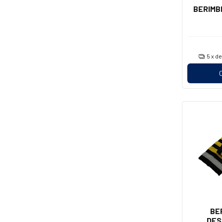
BERIMBE
5
x d
BE
DES