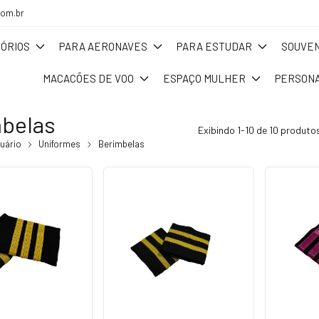
com.br
ÓRIOS
PARA AERONAVES
PARA ESTUDAR
SOUVEN
MACACÕES DE VOO
ESPAÇO MULHER
PERSONA
belas
Exibindo 1-10 de 10 produto
uário
Uniformes
Berimbelas