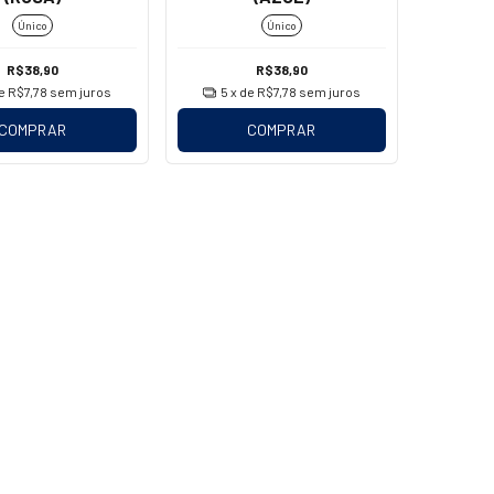
Único
Único
R$38,90
R$38,90
de
R$7,78
sem juros
5
x de
R$7,78
sem juros
COMPRAR
COMPRAR