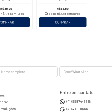
R$38,90
R$38,90
e
R$7,78
sem juros
5
x de
R$7,78
sem juros
COMPRAR
COMPRAR
Entre em contato
mos
(41) 99874-6616
mprar
Devoluções
(41) 4101-0666