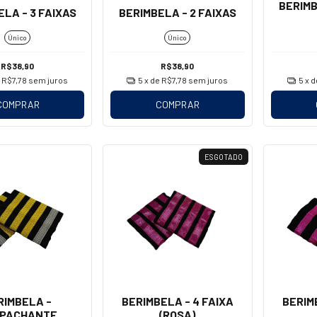
BERIMB
LA - 3 FAIXAS
BERIMBELA - 2 FAIXAS
Único
Único
R$38,90
R$38,90
e
R$7,78
sem juros
5
x de
R$7,78
sem juros
5
x 
COMPRAR
COMPRAR
ESGOTADO
RIMBELA -
BERIMBELA - 4 FAIXA
BERIM
PACHANTE
(ROSA)