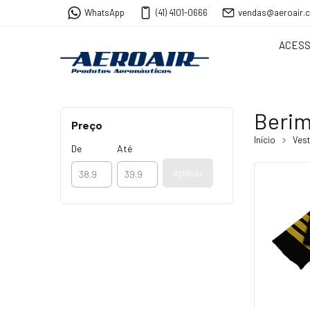
WhatsApp
(41) 4101-0666
vendas@aeroair.
ACESS
Berim
Preço
Início
Vest
De
Até
Aplicar