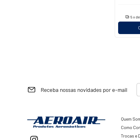
5
x d
Receba nossas novidades por e-mail
Quem So
Como Co
Trocas e 