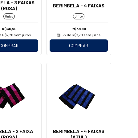
ELA - 3 FAIXAS
BERIMBELA - 4 FAIXAS
(ROSA)
Único
Único
R$38,90
R$38,90
de
R$7,78
sem juros
5
x de
R$7,78
sem juros
COMPRAR
COMPRAR
BELA - 2 FAIXA
BERIMBELA - 4 FAIXAS
(ROSA)
(AZUL)