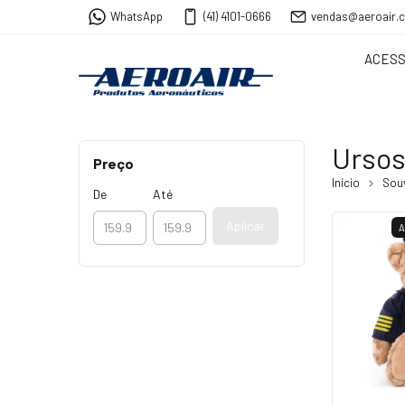
WhatsApp
(41) 4101-0666
vendas@aeroair.
ACESS
Urso
Preço
Início
Sou
De
Até
Aplicar
A