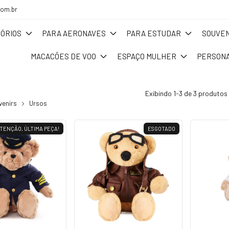
com.br
ÓRIOS
PARA AERONAVES
PARA ESTUDAR
SOUVEN
MACACÕES DE VOO
ESPAÇO MULHER
PERSONA
s
Exibindo 1-3 de 3 produtos
venirs
Ursos
TENÇÃO, ÚLTIMA PEÇA!
ESGOTADO