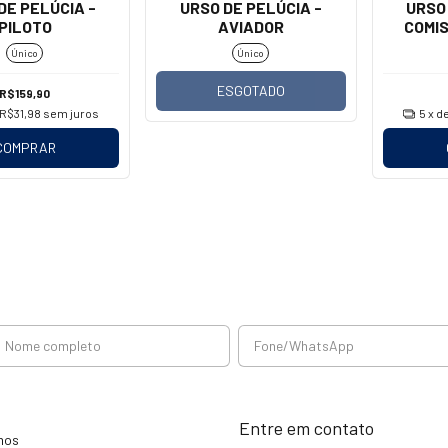
DE PELÚCIA -
URSO DE PELÚCIA -
URSO 
PILOTO
AVIADOR
COMIS
Único
Único
ESGOTADO
R$159,90
R$31,98
sem juros
5
x d
COMPRAR
Entre em contato
mos