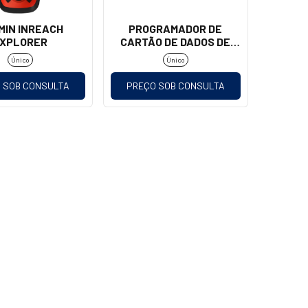
MIN INREACH
PROGRAMADOR DE
XPLORER
CARTÃO DE DADOS DE
AVIAÇÃO USB
Único
Único
 SOB CONSULTA
PREÇO SOB CONSULTA