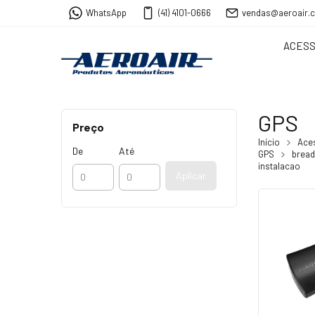
WhatsApp
(41) 4101-0666
vendas@aeroair.
ACESS
GPS
Preço
Início
Ace
De
Até
GPS
bread
instalacao
Aplicar