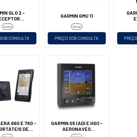
MIN GLO 2 -
GAR
GARMIN GMU 11
ECEPTOR
E
/GLONASS
Único
Único
 SOB CONSULTA
PREÇO SOB CONSULTA
PREÇO
ERA 660 E 760 -
GARMIN G5 (ADI E HSI) -
ORTÁTEIS DE
AERONAVES
AVIAÇÃO
EXPERIMENTAIS E