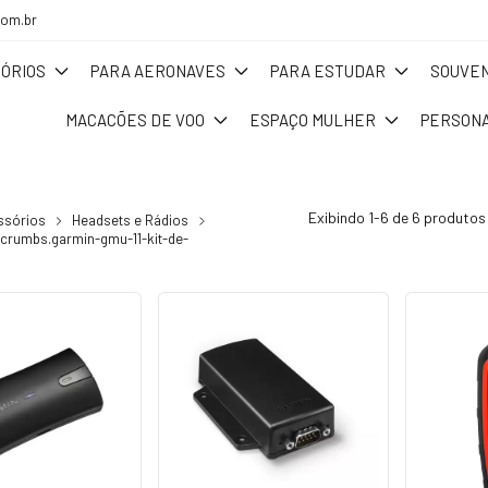
com.br
ÓRIOS
PARA AERONAVES
PARA ESTUDAR
SOUVEN
MACACÕES DE VOO
ESPAÇO MULHER
PERSONA
Exibindo 1-6 de 6 produtos
ssórios
Headsets e Rádios
crumbs.garmin-gmu-11-kit-de-