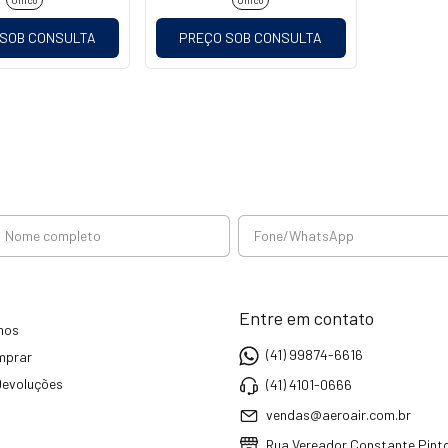
Único
Único
HOMOLOGADAS
 SOB CONSULTA
PREÇO SOB CONSULTA
Entre em contato
mos
(41) 99874-6616
mprar
Devoluções
(41) 4101-0666
vendas@aeroair.com.br
Rua Vereador Constante Pinto