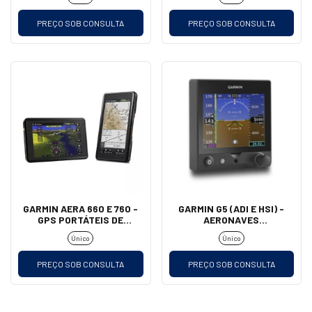
PREÇO SOB CONSULTA
PREÇO SOB CONSULTA
GARMIN AERA 660 E 760 -
GARMIN G5 (ADI E HSI) -
GPS PORTÁTEIS DE
AERONAVES
AVIAÇÃO
EXPERIMENTAIS E
Único
Único
HOMOLOGADAS
PREÇO SOB CONSULTA
PREÇO SOB CONSULTA