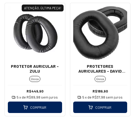
ATENÇÃO, ÚLTIMA PEÇA!
PROTETOR AURICULAR -
PROTETORES
ZULU
AURICULARES - DAVID
CLARK (COURO/PARALELO)
Único
Único
R$449,90
R$189,90
5
x de
R$89,98
sem juros
5
x de
R$37,98
sem juros
COMPRAR
COMPRAR