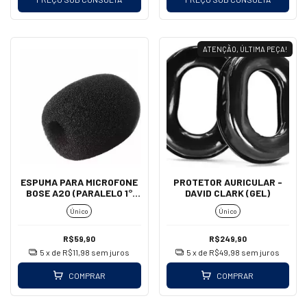
ATENÇÃO, ÚLTIMA PEÇA!
ESPUMA PARA MICROFONE
PROTETOR AURICULAR -
BOSE A20 (PARALELO 1°
DAVID CLARK (GEL)
LINHA)
Único
Único
R$59,90
R$249,90
5
x de
R$11,98
sem juros
5
x de
R$49,98
sem juros
COMPRAR
COMPRAR