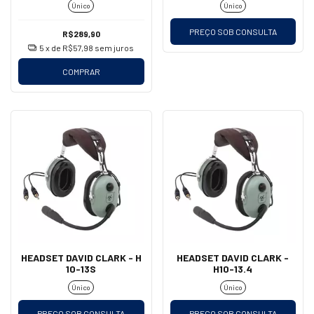
Único
Único
PREÇO SOB CONSULTA
R$289,90
5
x de
R$57,98
sem juros
COMPRAR
HEADSET DAVID CLARK - H
HEADSET DAVID CLARK -
10-13S
H10-13.4
Único
Único
PREÇO SOB CONSULTA
PREÇO SOB CONSULTA