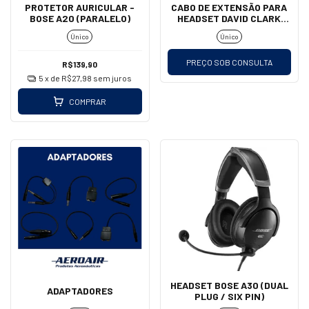
PROTETOR AURICULAR -
CABO DE EXTENSÃO PARA
BOSE A20 (PARALELO)
HEADSET DAVID CLARK
C31-25FT
Único
Único
PREÇO SOB CONSULTA
R$139,90
5
x de
R$27,98
sem juros
COMPRAR
HEADSET BOSE A30 (DUAL
ADAPTADORES
PLUG / SIX PIN)