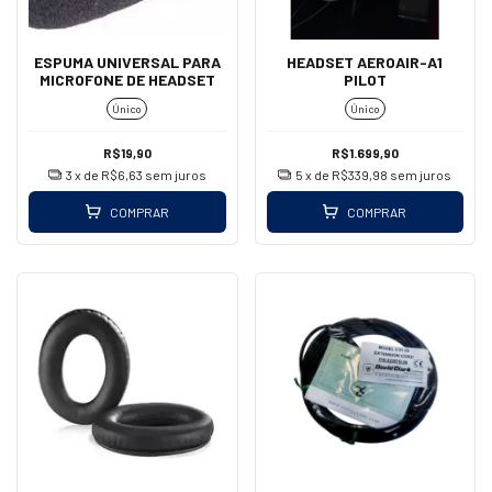
ESPUMA UNIVERSAL PARA
HEADSET AEROAIR-A1
MICROFONE DE HEADSET
PILOT
Único
Único
R$19,90
R$1.699,90
3
x de
R$6,63
sem juros
5
x de
R$339,98
sem juros
COMPRAR
COMPRAR