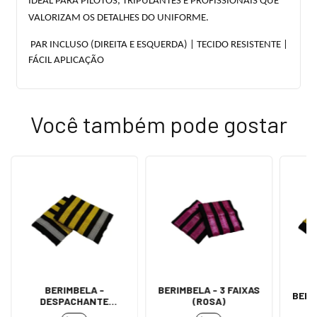
IDEAL PARA PILOTOS, TRIPULANTES E PROFISSIONAIS QUE
VALORIZAM OS DETALHES DO UNIFORME.
PAR INCLUSO (DIREITA E ESQUERDA) | TECIDO RESISTENTE |
FÁCIL APLICAÇÃO
Você também pode gostar
BERIMBELA -
BERIMBELA - 3 FAIXAS
BERI
DESPACHANTE
(ROSA)
OPERACIONAL DE VOO