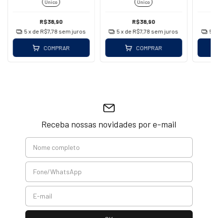
Único
Único
(DOV)
R$38,90
R$38,90
5
x de
R$7,78
sem juros
5
x de
R$7,78
sem juros
5
x
COMPRAR
COMPRAR
Receba nossas novidades por e-mail