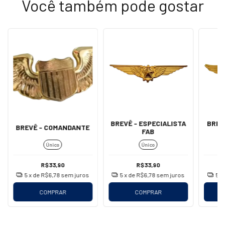
Você também pode gostar
BREVÊ - ESPECIALISTA
BREV
BREVÊ - COMANDANTE
FAB
(
Único
Único
R$33,90
R$33,90
5
x de
R$6,78
sem juros
5
x de
R$6,78
sem juros
5
x
COMPRAR
COMPRAR