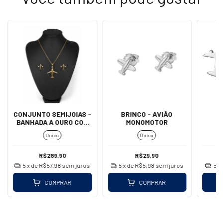
CONJUNTO SEMIJOIAS -
BRINCO - AVIÃO
B
BANHADA A OURO COM
MONOMOTOR
ZIRCÔNIAS
Único
Único
R$289,90
R$29,90
5
x de
R$57,98
sem juros
5
x de
R$5,98
sem juros
5
x
COMPRAR
COMPRAR