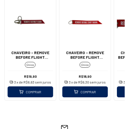
CHAVEIRO - REMOVE
CHAVEIRO - REMOVE
CHA
BEFORE FLIGHT
BEFORE FLIGHT
BEFO
(MOSQUETÃO)
(IMPORTADO)
Único
Único
R$19,90
R$18,90
3
x de
R$6,63
sem juros
3
x de
R$6,30
sem juros
3
x
COMPRAR
COMPRAR