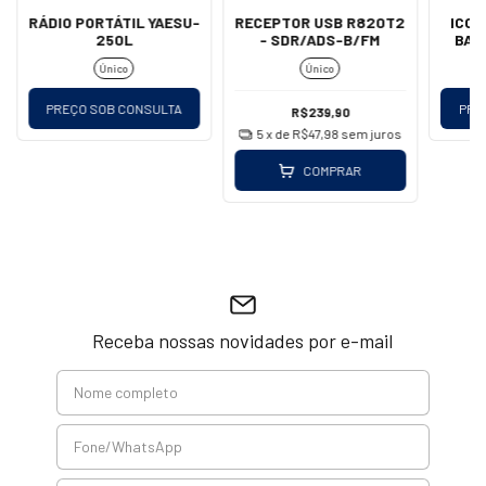
RÁDIO PORTÁTIL YAESU-
RECEPTOR USB R820T2
ICOM
250L
- SDR/ADS-B/FM
BAN
Único
Único
PREÇO SOB CONSULTA
PRE
R$239,90
5
x de
R$47,98
sem juros
COMPRAR
Receba nossas novidades por e-mail