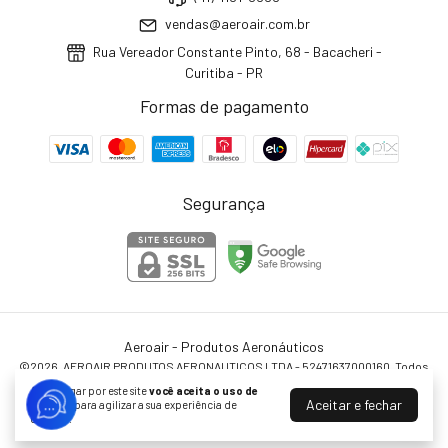
vendas@aeroair.com.br
Rua Vereador Constante Pinto, 68 - Bacacheri -
Curitiba - PR
Formas de pagamento
Segurança
Aeroair - Produtos Aeronáuticos
©2026. AEROAIR PRODUTOS AERONAUTICOS LTDA - 52471637000160. Todos
os direitos reservados.
Ao navegar por este site
você aceita o uso de
Aceitar e fechar
cookies
para agilizar a sua experiência de
compra.