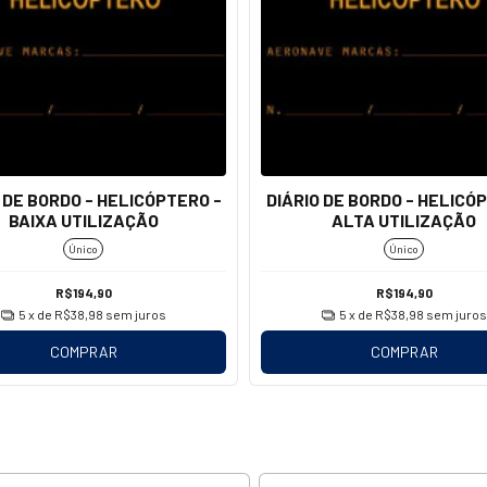
 DE BORDO - HELICÓPTERO -
DIÁRIO DE BORDO - HELICÓ
BAIXA UTILIZAÇÃO
ALTA UTILIZAÇÃO
Único
Único
R$194,90
R$194,90
5
x de
R$38,98
sem juros
5
x de
R$38,98
sem juros
COMPRAR
COMPRAR