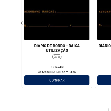
DIÁRIO DE BORDO - BAIXA
DIÁRIO
ANADOR
UTILIZAÇÃO
Único
R$194,90
os
5
x de
R$38,98
sem juros
COMPRAR