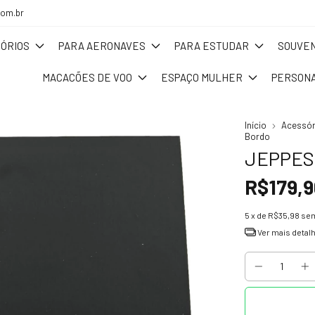
com.br
ÓRIOS
PARA AERONAVES
PARA ESTUDAR
SOUVEN
MACACÕES DE VOO
ESPAÇO MULHER
PERSONA
Início
Acessór
Bordo
JEPPES
R$179,9
5
x de
R$35,98
sem
Ver mais detal