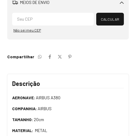
MEIOS DE ENVIO
Alterar CEP
CALCULAR
Não sei meu CEP
Compartilhar
Descrição
AERONAVE:
AIRBUS A380
COMPANHIA:
AIRBUS
TAMANHO:
20cm
MATERIAL:
METAL