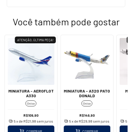
Você também pode gostar
ATENÇÃO, ÚLTIMA PEÇA!
A
MINIATURA - AEROFLOT
MINIATURA - A320 PATO
MI
A330
DONALD
Único
Único
R$109,90
R$149,90
5
x de
R$21,98
sem juros
5
x de
R$29,98
sem juros
5
x 
COMPRAR
COMPRAR