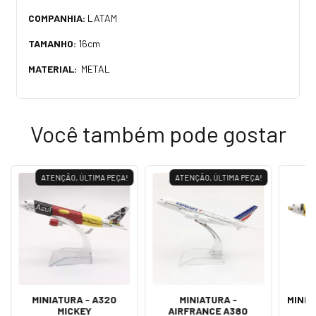
COMPANHIA:
LATAM
TAMANHO:
16cm
MATERIAL:
METAL
Você também pode gostar
ATENÇÃO, ÚLTIMA PEÇA!
ATENÇÃO, ÚLTIMA PEÇA!
MINIATURA - A320
MINIATURA -
MINIA
MICKEY
AIRFRANCE A380