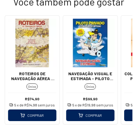
Você também pode gostar
ROTEIROS DE
NAVEGAÇÃO VISUAL E
COLET
NAVEGAÇÃO AÉREA -
ESTIMADA - PILOTO
PI
VOL. 1
PRIVADO - TITUS ROOS
Único
Único
R$74,90
R$99,90
5
x de
R$14,98
sem juros
5
x de
R$19,98
sem juros
5
x
COMPRAR
COMPRAR