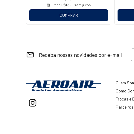
os
5
x de
R$17,98
sem juros
COMPRAR
Receba nossas novidades por e-mail
Quem So
Como Co
Trocas e 
Parceiros