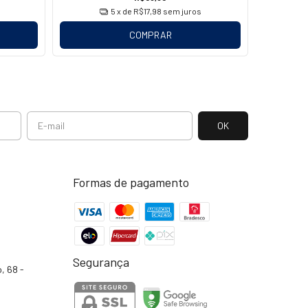
5
x de
R$17,98
sem juros
COMPRAR
Formas de pagamento
Segurança
, 68 -