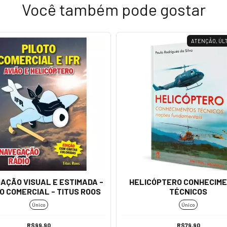
Você também pode gostar
ATENÇÃO, ÚLT
AÇÃO VISUAL E ESTIMADA -
HELICÓPTERO CONHECIM
O COMERCIAL - TITUS ROOS
TÉCNICOS
Único
Único
R$99,90
R$79,90