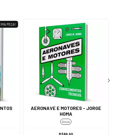
IMA PEÇA!
ENTOS
AERONAVE E MOTORES - JORGE
COLETÂ
HOMA
PR
Único
R$89,90