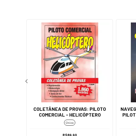
 PILOTO
COLETÂNEA DE PROVAS: PILOTO
NAVEG
ERO
COMERCIAL - HELICÓPTERO
PILOT
Único
R$89,90