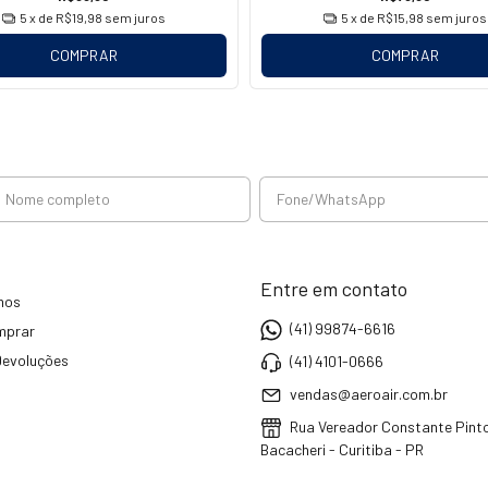
5
x de
R$19,98
sem juros
5
x de
R$15,98
sem juros
COMPRAR
COMPRAR
Entre em contato
mos
(41) 99874-6616
mprar
Devoluções
(41) 4101-0666
vendas@aeroair.com.br
Rua Vereador Constante Pinto
Bacacheri - Curitiba - PR