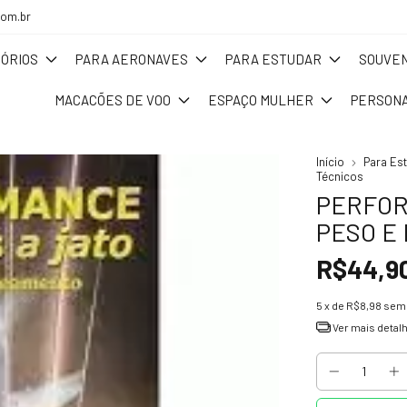
com.br
ÓRIOS
PARA AERONAVES
PARA ESTUDAR
SOUVEN
MACACÕES DE VOO
ESPAÇO MULHER
PERSONA
Início
Para Es
Técnicos
PERFOR
PESO E
R$44,9
5
x de
R$8,98
sem 
Ver mais detal