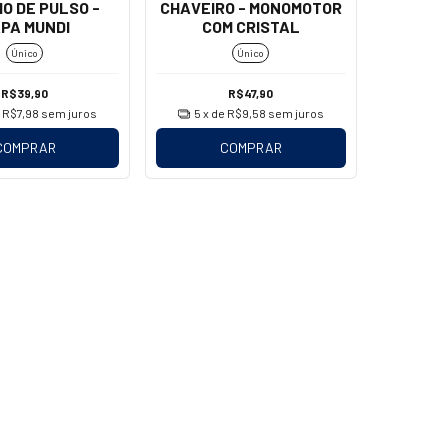
O DE PULSO -
CHAVEIRO - MONOMOTOR
PA MUNDI
COM CRISTAL
Único
Único
R$39,90
R$47,90
e
R$7,98
sem juros
5
x de
R$9,58
sem juros
COMPRAR
COMPRAR