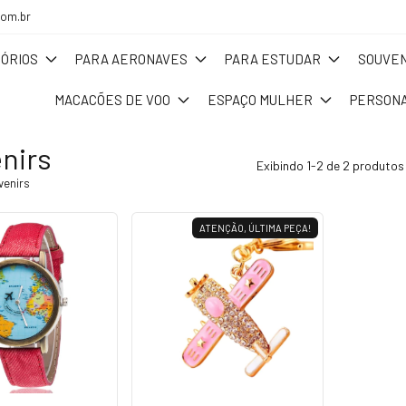
com.br
ÓRIOS
PARA AERONAVES
PARA ESTUDAR
SOUVEN
MACACÕES DE VOO
ESPAÇO MULHER
PERSONA
nirs
Exibindo 1-2 de 2 produtos
venirs
ATENÇÃO, ÚLTIMA PEÇA!