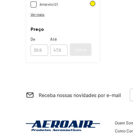
Amarelo (2)
Ver mais
Preço
De
Até
Aplicar
Receba nossas novidades por e-mail
Quem So
Como Co