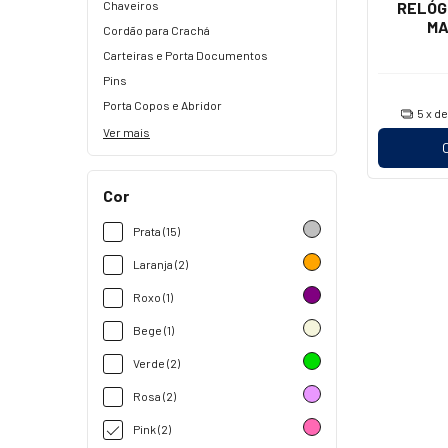
Chaveiros
RELÓGI
MA
Cordão para Crachá
Carteiras e Porta Documentos
Pins
Porta Copos e Abridor
5
x d
Ver mais
Cor
Prata (15)
Laranja (2)
Roxo (1)
Bege (1)
Verde (2)
Rosa (2)
Pink (2)