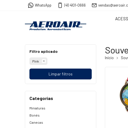
WhatsApp
(41) 4101-0666
vendas@aeroair.
ACESS
Souve
Filtro aplicado
Início
Sou
Pink
Limpar filtros
Categorias
Miniaturas
Bonés
Canecas