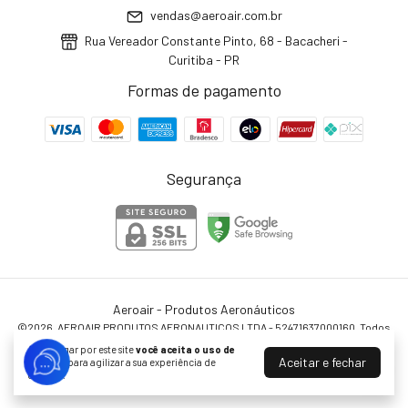
vendas@aeroair.com.br
Rua Vereador Constante Pinto, 68 - Bacacheri -
Curitiba - PR
Formas de pagamento
Segurança
Aeroair - Produtos Aeronáuticos
©2026. AEROAIR PRODUTOS AERONAUTICOS LTDA - 52471637000160. Todos
os direitos reservados.
Ao navegar por este site
você aceita o uso de
Aceitar e fechar
cookies
para agilizar a sua experiência de
compra.