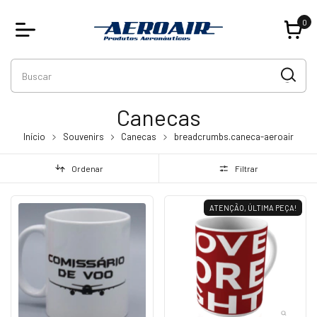
0
Canecas
Início
Souvenirs
Canecas
breadcrumbs.caneca-aeroair
Ordenar
Filtrar
ATENÇÃO, ÚLTIMA PEÇA!