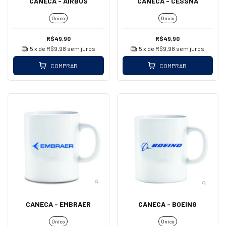
CANECA - AIRBUS
CANECA - CESSNA
Único
Único
R$49,90
R$49,90
5
x de
R$9,98
sem juros
5
x de
R$9,98
sem juros
COMPRAR
COMPRAR
CANECA - EMBRAER
CANECA - BOEING
Único
Único