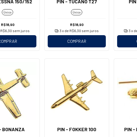
CESSNA 150/152
PIN - TUCANO T27
PIN
Único
Único
R$18,90
R$18,90
e
R$6,30
sem juros
3
x de
R$6,30
sem juros
3
x d
COMPRAR
COMPRAR
 - BONANZA
PIN - FOKKER 100
PIN -