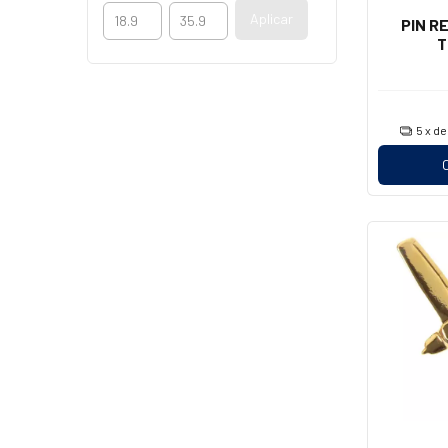
Aplicar
PIN R
T
5
x d