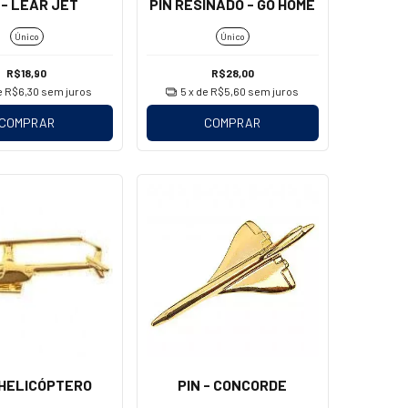
 - LEAR JET
PIN RESINADO - GO HOME
Único
Único
R$18,90
R$28,00
e
R$6,30
sem juros
5
x de
R$5,60
sem juros
COMPRAR
COMPRAR
 HELICÓPTERO
PIN - CONCORDE