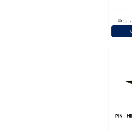
3
x d
PIN - M