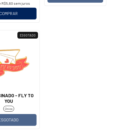
e
R$5,60
sem juros
COMPRAR
ESGOTADO
SINADO - FLY TO
YOU
Único
ESGOTADO