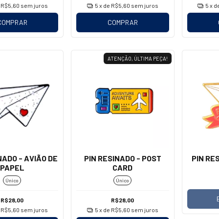
e
R$5,60
sem juros
5
x de
R$5,60
sem juros
5
x d
COMPRAR
COMPRAR
ATENÇÃO, ÚLTIMA PEÇA!
NADO - AVIÃO DE
PIN RESINADO - POST
PIN RE
PAPEL
CARD
Único
Único
R$28,00
R$28,00
e
R$5,60
sem juros
5
x de
R$5,60
sem juros