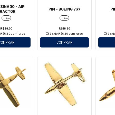
ESINADO - AIR
PIN - BOEING 737
PI
RACTOR
Único
Único
R$28,00
R$18,90
e
R$5,60
sem juros
3
x de
R$6,30
sem juros
3
x d
COMPRAR
COMPRAR