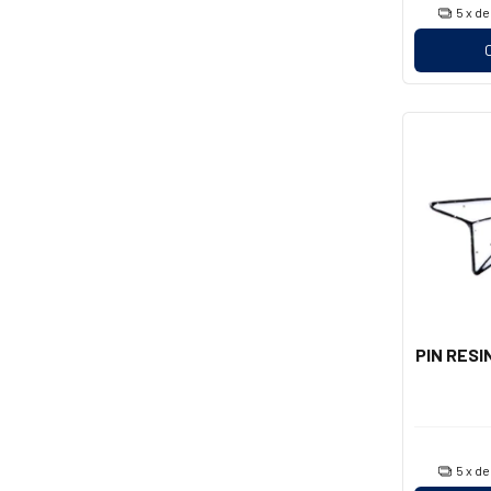
5
x d
PIN RESI
5
x d