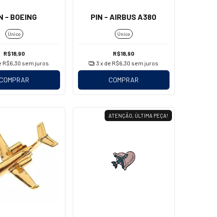
N - BOEING
PIN - AIRBUS A380
Único
Único
R$18,90
R$18,90
e
R$6,30
sem juros
3
x de
R$6,30
sem juros
COMPRAR
COMPRAR
ATENÇÃO, ÚLTIMA PEÇA!