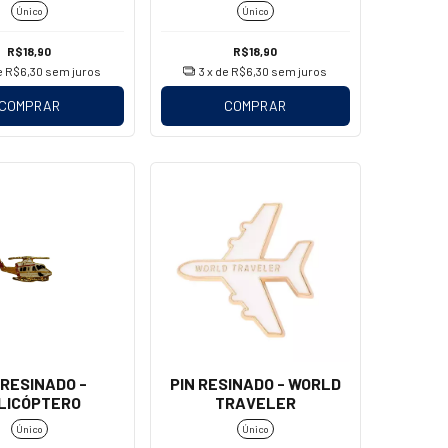
Único
Único
R$18,90
R$18,90
e
R$6,30
sem juros
3
x de
R$6,30
sem juros
COMPRAR
COMPRAR
 RESINADO -
PIN RESINADO - WORLD
LICÓPTERO
TRAVELER
Único
Único