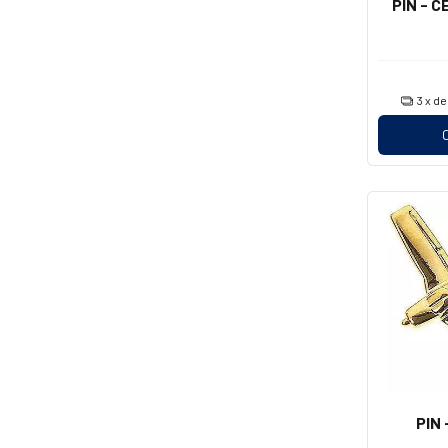
PIN - 
3
x d
PIN