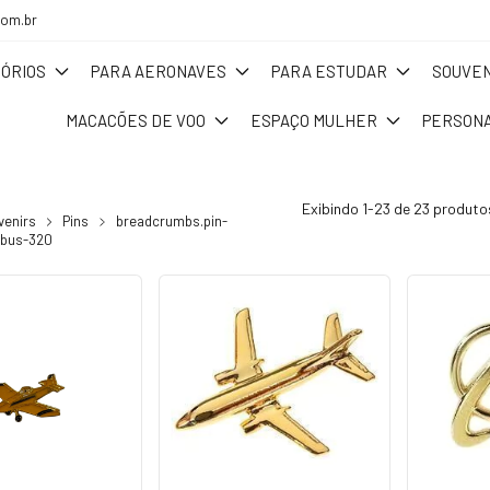
com.br
ÓRIOS
PARA AERONAVES
PARA ESTUDAR
SOUVEN
MACACÕES DE VOO
ESPAÇO MULHER
PERSONA
Exibindo 1-23 de 23 produto
venirs
Pins
breadcrumbs.pin-
rbus-320