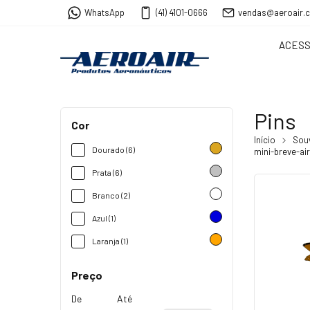
WhatsApp
(41) 4101-0666
vendas@aeroair.
ACESS
Pins
Cor
Início
Sou
Dourado (6)
mini-breve-ai
Prata (6)
Branco (2)
Azul (1)
Laranja (1)
Preço
De
Até