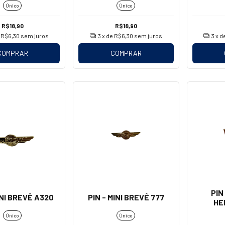
Único
Único
R$18,90
R$18,90
e
R$6,30
sem juros
3
x de
R$6,30
sem juros
3
x d
COMPRAR
COMPRAR
PIN
INI BREVÊ A320
PIN - MINI BREVÊ 777
HE
Único
Único