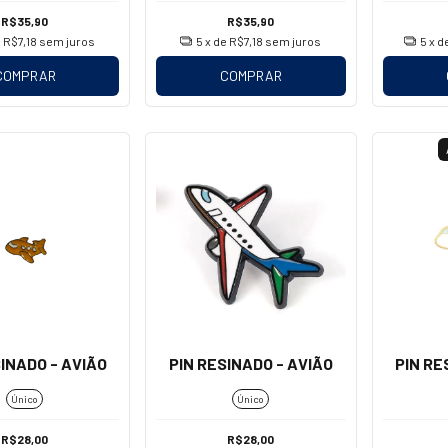
R$35,90
R$35,90
e
R$7,18
sem juros
5
x de
R$7,18
sem juros
5
x d
COMPRAR
COMPRAR
SINADO - AVIÃO
PIN RESINADO - AVIÃO
PIN RE
Único
Único
R$28,00
R$28,00