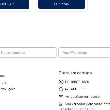
COMPRAR
COMPRAR
Entre em contato
mos
(41) 99874-6616
mprar
Devoluções
(41) 4101-0666
vendas@aeroair.com.br
Rua Vereador Constante Pinto
Bacacheri - Curitiba - PR