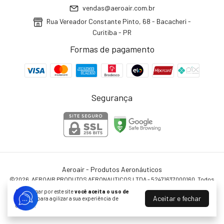
vendas@aeroair.com.br
Rua Vereador Constante Pinto, 68 - Bacacheri -
Curitiba - PR
Formas de pagamento
Segurança
Aeroair - Produtos Aeronáuticos
©2026. AEROAIR PRODUTOS AERONAUTICOS LTDA - 52471637000160. Todos
os direitos reservados.
Ao navegar por este site
você aceita o uso de
Aceitar e fechar
cookies
para agilizar a sua experiência de
compra.