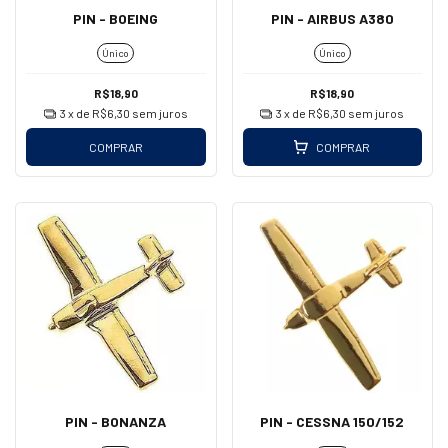
PIN - BOEING
PIN - AIRBUS A380
Único
Único
R$18,90
R$18,90
3
x de
R$6,30
sem juros
3
x de
R$6,30
sem juros
COMPRAR
COMPRAR
PIN - BONANZA
PIN - CESSNA 150/152