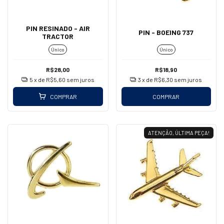
PIN RESINADO - AIR
PIN - BOEING 737
TRACTOR
Único
Único
R$28,00
R$18,90
5
x de
R$5,60
sem juros
3
x de
R$6,30
sem juros
COMPRAR
COMPRAR
ATENÇÃO, ÚLTIMA PEÇA!