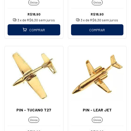
Único
Único
R$18,90
R$18,90
3
x de
R$6,30
sem juros
3
x de
R$6,30
sem juros
COMPRAR
COMPRAR
PIN - TUCANO T27
PIN - LEAR JET
Único
Único