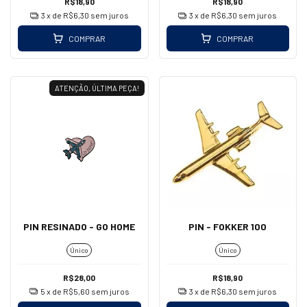
R$18,90
R$18,90
3
x de
R$6,30
sem juros
3
x de
R$6,30
sem juros
COMPRAR
COMPRAR
ATENÇÃO, ÚLTIMA PEÇA!
PIN RESINADO - GO HOME
PIN - FOKKER 100
Único
Único
R$28,00
R$18,90
5
x de
R$5,60
sem juros
3
x de
R$6,30
sem juros