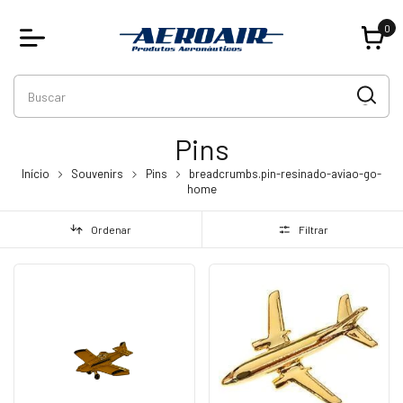
0
Pins
Início
Souvenirs
Pins
breadcrumbs.pin-resinado-aviao-go-
home
Ordenar
Filtrar