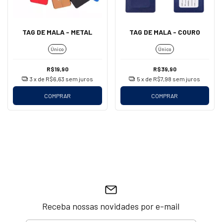
TAG DE MALA - METAL
TAG DE MALA - COURO
Único
Único
R$19,90
R$39,90
3
x de
R$6,63
sem juros
5
x de
R$7,98
sem juros
COMPRAR
COMPRAR
Receba nossas novidades por e-mail