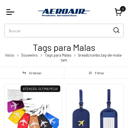
0
Tags para Malas
Início
Souvenirs
Tags para Malas
breadcrumbs.tag-de-mala-
tam
Ordenar
Filtrar
ATENÇÃO, ÚLTIMA PEÇA!