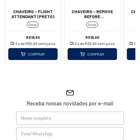
CHAVEIRO - FLIGHT
CHAVEIRO - REMOVE
CHA
ATTENDANT (PRETO)
BEFORE
B
FLIGHT/IMPORTADO
(MOS
Único
Único
(MOSQUETÃO -
VERMELHO)
R$16,90
R$16,90
3
x de
R$5,63
sem juros
3
x de
R$5,63
sem juros
3
x
COMPRAR
COMPRAR
Receba nossas novidades por e-mail