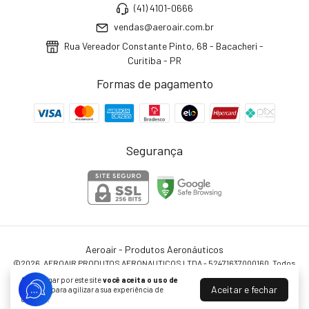
(41) 4101-0666
vendas@aeroair.com.br
Rua Vereador Constante Pinto, 68 - Bacacheri -
Curitiba - PR
Formas de pagamento
Segurança
Aeroair - Produtos Aeronáuticos
©2026. AEROAIR PRODUTOS AERONAUTICOS LTDA - 52471637000160. Todos
os direitos reservados.
Ao navegar por este site
você aceita o uso de
Aceitar e fechar
cookies
para agilizar a sua experiência de
compra.