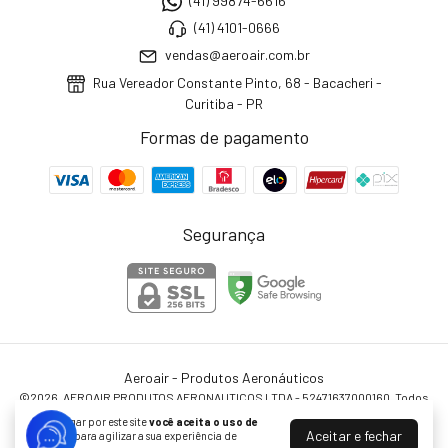
(41) 99874-6616
(41) 4101-0666
vendas@aeroair.com.br
Rua Vereador Constante Pinto, 68 - Bacacheri -
Curitiba - PR
Formas de pagamento
Segurança
Aeroair - Produtos Aeronáuticos
©2026. AEROAIR PRODUTOS AERONAUTICOS LTDA - 52471637000160. Todos
os direitos reservados.
Ao navegar por este site
você aceita o uso de
Aceitar e fechar
cookies
para agilizar a sua experiência de