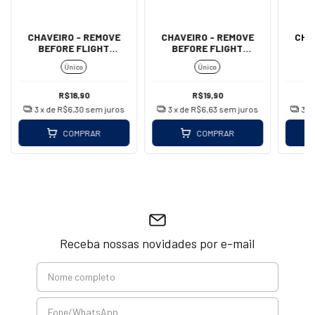
CHAVEIRO - REMOVE
CHAVEIRO - REMOVE
CHA
BEFORE FLIGHT
BEFORE FLIGHT
(IMPORTADO)
(MOSQUETÃO - AZUL)
FLI
Único
Único
(
R$18,90
R$19,90
3
x de
R$6,30
sem juros
3
x de
R$6,63
sem juros
3
x
COMPRAR
COMPRAR
Receba nossas novidades por e-mail