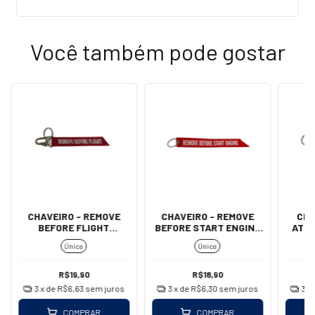
Você também pode gostar
CHAVEIRO - REMOVE
CHAVEIRO - REMOVE
CHA
BEFORE FLIGHT
BEFORE START ENGINE
ATT
(MOSQUETÃO)
(IMPORTADO)
B
Único
Único
R$19,90
R$18,90
3
x de
R$6,63
sem juros
3
x de
R$6,30
sem juros
3
x
COMPRAR
COMPRAR