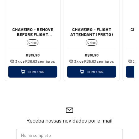
CHAVEIRO - REMOVE
CHAVEIRO - FLIGHT
CHA
BEFORE FLIGHT
ATTENDANT (PRETO)
B
(MOSQUETÃO - AZUL)
Único
Único
R$19,90
R$16,90
3
x de
R$6,63
sem juros
3
x de
R$5,63
sem juros
3
x
COMPRAR
COMPRAR
Receba nossas novidades por e-mail