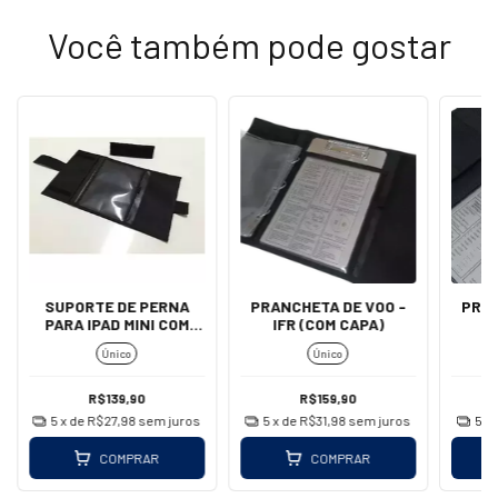
Você também pode gostar
SUPORTE DE PERNA
PRANCHETA DE VOO -
PRAN
PARA IPAD MINI COM
IFR (COM CAPA)
V
CAPA - AEROAIR
Único
Único
R$139,90
R$159,90
5
x de
R$27,98
sem juros
5
x de
R$31,98
sem juros
5
x
COMPRAR
COMPRAR