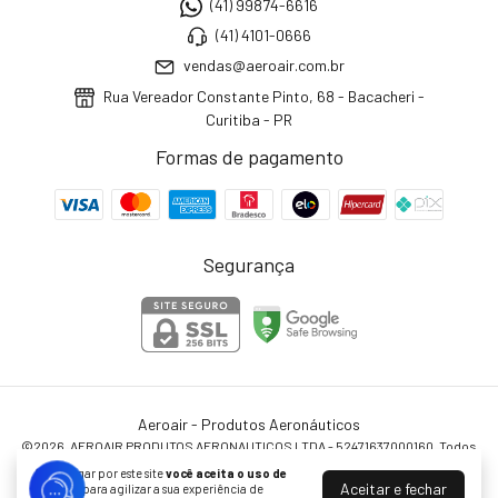
(41) 99874-6616
(41) 4101-0666
vendas@aeroair.com.br
Rua Vereador Constante Pinto, 68 - Bacacheri -
Curitiba - PR
Formas de pagamento
Segurança
Aeroair - Produtos Aeronáuticos
©2026. AEROAIR PRODUTOS AERONAUTICOS LTDA - 52471637000160. Todos
os direitos reservados.
Ao navegar por este site
você aceita o uso de
Aceitar e fechar
cookies
para agilizar a sua experiência de