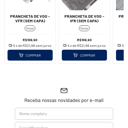
PRANCHETA DE VOO -
PRANCHETA DE VOO -
PRAN
VFR (SEM CAPA)
IFR (SEM CAPA)
V
Único
Único
R$109,90
R$109,90
5
x de
R$21,98
sem juros
5
x de
R$21,98
sem juros
5
x
COMPRAR
COMPRAR
Receba nossas novidades por e-mail