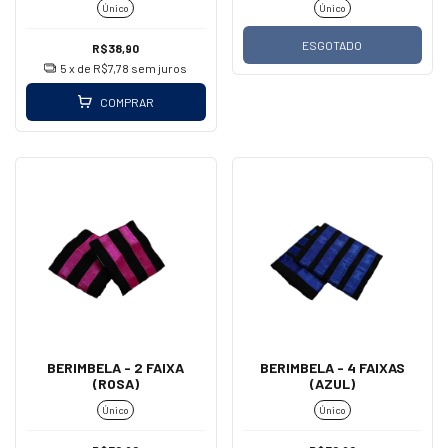
Único
Único
(DOV)
ESGOTADO
R$38,90
5
x de
R$7,78
sem juros
COMPRAR
BERIMBELA - 2 FAIXA
BERIMBELA - 4 FAIXAS
(ROSA)
(AZUL)
Único
Único