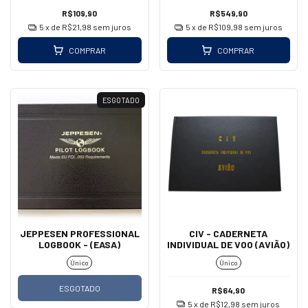
R$109,90
R$549,90
5
x de
R$21,98
sem juros
5
x de
R$109,98
sem juros
COMPRAR
COMPRAR
ESGOTADO
JEPPESEN PROFESSIONAL
CIV - CADERNETA
LOGBOOK - (EASA)
INDIVIDUAL DE VOO (AVIÃO)
Único
Único
ESGOTADO
R$64,90
5
x de
R$12,98
sem juros