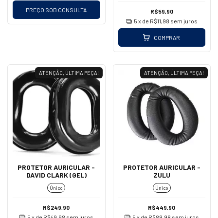
PREÇO SOB CONSULTA
R$59,90
5
x de
R$11,98
sem juros
COMPRAR
ATENÇÃO, ÚLTIMA PEÇA!
ATENÇÃO, ÚLTIMA PEÇA!
PROTETOR AURICULAR -
PROTETOR AURICULAR -
DAVID CLARK (GEL)
ZULU
Único
Único
R$249,90
R$449,90
5
x de
R$49,98
sem juros
5
x de
R$89,98
sem juros