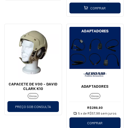
COMPRAR
CAPACETE DE VOO - DAVID
ADAPTADORES
CLARK K10
Único
Único
PREÇO SOB CONSULTA
R$289,90
5
x de
R$57,98
sem juros
COMPRAR