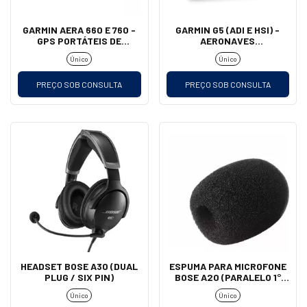
GARMIN AERA 660 E 760 -
GARMIN G5 (ADI E HSI) -
GPS PORTÁTEIS DE
AERONAVES
AVIAÇÃO
EXPERIMENTAIS E
Único
Único
HOMOLOGADAS
PREÇO SOB CONSULTA
PREÇO SOB CONSULTA
HEADSET BOSE A30 (DUAL
ESPUMA PARA MICROFONE
PLUG / SIX PIN)
BOSE A20 (PARALELO 1°
LINHA)
Único
Único