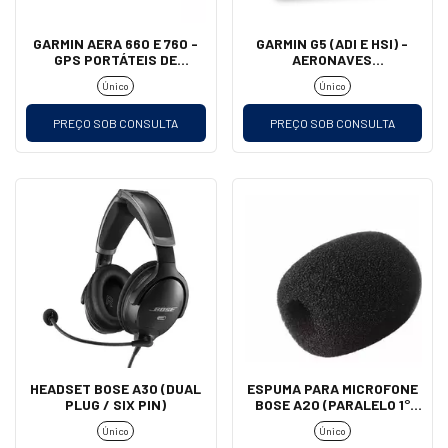
GARMIN AERA 660 E 760 -
GARMIN G5 (ADI E HSI) -
GPS PORTÁTEIS DE
AERONAVES
AVIAÇÃO
EXPERIMENTAIS E
Único
Único
HOMOLOGADAS
PREÇO SOB CONSULTA
PREÇO SOB CONSULTA
HEADSET BOSE A30 (DUAL
ESPUMA PARA MICROFONE
PLUG / SIX PIN)
BOSE A20 (PARALELO 1°
LINHA)
Único
Único