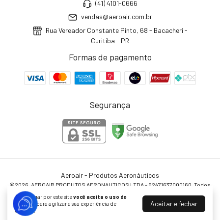
(41) 4101-0666
vendas@aeroair.com.br
Rua Vereador Constante Pinto, 68 - Bacacheri -
Curitiba - PR
Formas de pagamento
Segurança
Aeroair - Produtos Aeronáuticos
©2026. AEROAIR PRODUTOS AERONAUTICOS LTDA - 52471637000160. Todos
os direitos reservados.
Ao navegar por este site
você aceita o uso de
Aceitar e fechar
cookies
para agilizar a sua experiência de
compra.