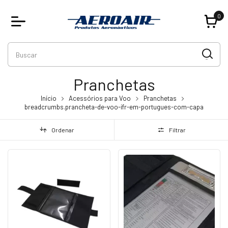
0
Pranchetas
Início
Acessórios para Voo
Pranchetas
breadcrumbs.prancheta-de-voo-ifr-em-portugues-com-capa
Ordenar
Filtrar