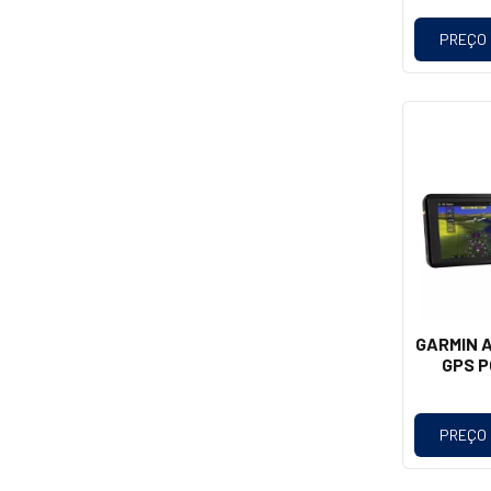
PREÇO
GARMIN A
GPS P
PREÇO