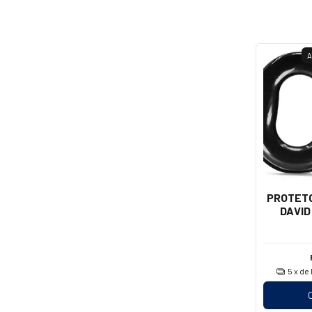
A
PROTETO
DAVID
5
x de