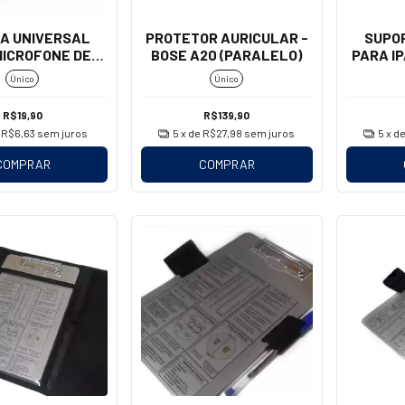
A UNIVERSAL
PROTETOR AURICULAR -
SUPO
MICROFONE DE
BOSE A20 (PARALELO)
PARA IP
EADSET
CAP
Único
Único
R$19,90
R$139,90
e
R$6,63
sem juros
5
x de
R$27,98
sem juros
5
x d
COMPRAR
COMPRAR