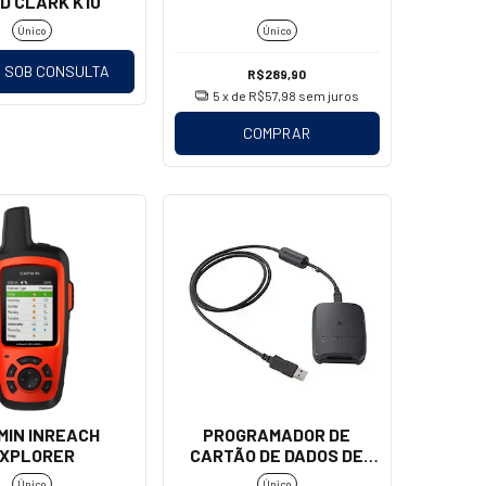
D CLARK K10
Único
Único
 SOB CONSULTA
R$289,90
5
x de
R$57,98
sem juros
COMPRAR
MIN INREACH
PROGRAMADOR DE
XPLORER
CARTÃO DE DADOS DE
AVIAÇÃO USB
Único
Único