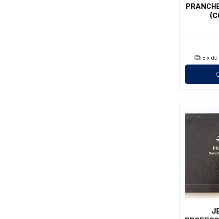
PRANCHET
(C
5
x de
J