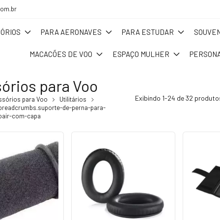
com.br
ÓRIOS
PARA AERONAVES
PARA ESTUDAR
SOUVEN
MACACÕES DE VOO
ESPAÇO MULHER
PERSONA
órios para Voo
Exibindo 1-24 de 32 produto
ssórios para Voo
Utilitários
breadcrumbs.suporte-de-perna-para-
roair-com-capa