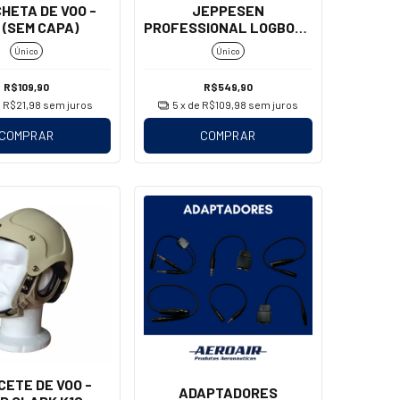
HETA DE VOO -
JEPPESEN
 (SEM CAPA)
PROFESSIONAL LOGBOOK
- (FAA)
Único
Único
R$109,90
R$549,90
e
R$21,98
sem juros
5
x de
R$109,98
sem juros
COMPRAR
COMPRAR
ETE DE VOO -
ADAPTADORES