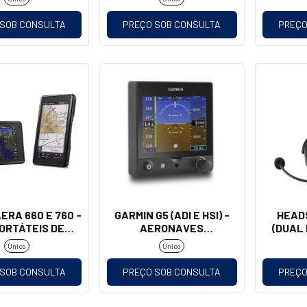
 SOB CONSULTA
PREÇO SOB CONSULTA
PREÇO
ERA 660 E 760 -
GARMIN G5 (ADI E HSI) -
HEAD
ORTÁTEIS DE
AERONAVES
(DUAL 
AVIAÇÃO
EXPERIMENTAIS E
Único
Único
HOMOLOGADAS
 SOB CONSULTA
PREÇO SOB CONSULTA
PREÇO