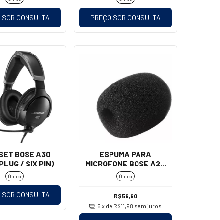
 SOB CONSULTA
PREÇO SOB CONSULTA
SET BOSE A30
ESPUMA PARA
PLUG / SIX PIN)
MICROFONE BOSE A20
(PARALELO 1° LINHA)
Único
Único
 SOB CONSULTA
R$59,90
5
x de
R$11,98
sem juros