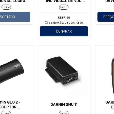
IONAL LOGBOOK
INDIVIDUAL DE VOO
DAVI
- (EASA)
(AVIÃO)
Único
Único
SGOTADO
PREÇO
R$64,90
5
x de
R$12,98
sem juros
COMPRAR
MIN GLO 2 -
GAR
GARMIN GMU 11
ECEPTOR
E
/GLONASS
Único
Único