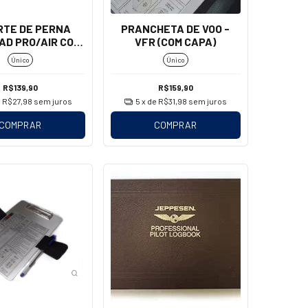
RTE DE PERNA
PRANCHETA DE VOO -
AD PRO/AIR COM
VFR (COM CAPA)
A - AEROAIR
Único
Único
R$139,90
R$159,90
e
R$27,98
sem juros
5
x de
R$31,98
sem juros
COMPRAR
COMPRAR