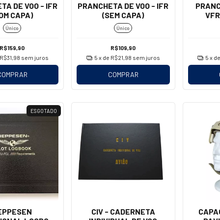
A DE VOO - IFR
PRANCHETA DE VOO - IFR
PRANC
OM CAPA)
(SEM CAPA)
VFR
Único
Único
R$159,90
R$109,90
R$31,98
sem juros
5
x de
R$21,98
sem juros
5
x d
COMPRAR
COMPRAR
ESGOTADO
EPPESEN
CIV - CADERNETA
CAPAC