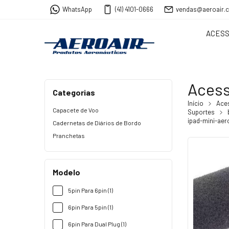
WhatsApp
(41) 4101-0666
vendas@aeroair.
ACESS
Acess
Categorias
Início
Ace
Capacete de Voo
Suportes
ipad-mini-ae
Cadernetas de Diários de Bordo
Pranchetas
Modelo
5pin Para 6pin (1)
6pin Para 5pin (1)
6pin Para Dual Plug (1)