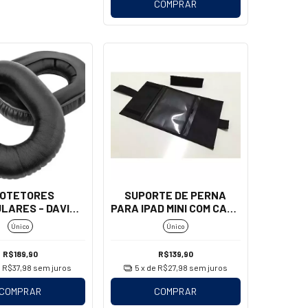
COMPRAR
OTETORES
SUPORTE DE PERNA
LARES - DAVID
PARA IPAD MINI COM CAPA
CLARK
- AEROAIR
Único
Único
RO/PARALELO)
R$189,90
R$139,90
e
R$37,98
sem juros
5
x de
R$27,98
sem juros
COMPRAR
COMPRAR