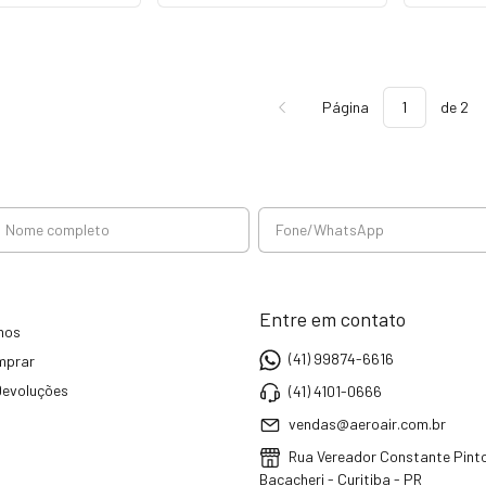
Página
de 2
Entre em contato
mos
(41) 99874-6616
mprar
Devoluções
(41) 4101-0666
vendas@aeroair.com.br
Rua Vereador Constante Pinto
Bacacheri - Curitiba - PR