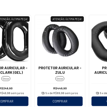
TENÇÃO, ÚLTIMA PEÇA!
ATENÇÃO, ÚLTIMA PEÇA!
R AURICULAR -
PROTETOR AURICULAR -
PR
 CLARK (GEL)
ZULU
AURICU
Único
Único
(COU
R$249,90
R$449,90
R$49,98
sem juros
5
x de
R$89,98
sem juros
5
x d
COMPRAR
COMPRAR