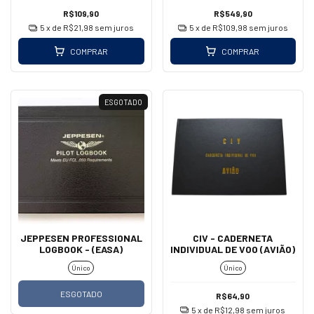
R$109,90
R$549,90
5
x de
R$21,98
sem juros
5
x de
R$109,98
sem juros
COMPRAR
COMPRAR
ESGOTADO
JEPPESEN PROFESSIONAL
CIV - CADERNETA
LOGBOOK - (EASA)
INDIVIDUAL DE VOO (AVIÃO)
Único
Único
ESGOTADO
R$64,90
5
x de
R$12,98
sem juros