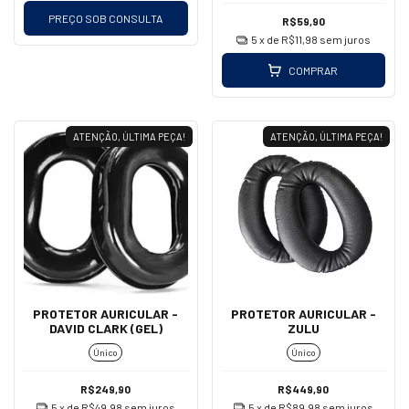
PREÇO SOB CONSULTA
R$59,90
5
x de
R$11,98
sem juros
COMPRAR
ATENÇÃO, ÚLTIMA PEÇA!
ATENÇÃO, ÚLTIMA PEÇA!
PROTETOR AURICULAR -
PROTETOR AURICULAR -
DAVID CLARK (GEL)
ZULU
Único
Único
R$249,90
R$449,90
5
x de
R$49,98
sem juros
5
x de
R$89,98
sem juros