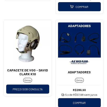
COMPRAR
CAPACETE DE VOO - DAVID
ADAPTADORES
CLARK K10
Único
Único
PREÇO SOB CONSULTA
R$289,90
5
x de
R$57,98
sem juros
COMPRAR