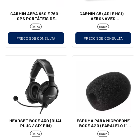
GARMIN AERA 660 E 760 -
GARMIN G5 (ADI E HSI) -
GPS PORTÁTEIS DE
AERONAVES
AVIAÇÃO
EXPERIMENTAIS E
Único
Único
HOMOLOGADAS
PREÇO SOB CONSULTA
PREÇO SOB CONSULTA
HEADSET BOSE A30 (DUAL
ESPUMA PARA MICROFONE
PLUG / SIX PIN)
BOSE A20 (PARALELO 1°
LINHA)
Único
Único