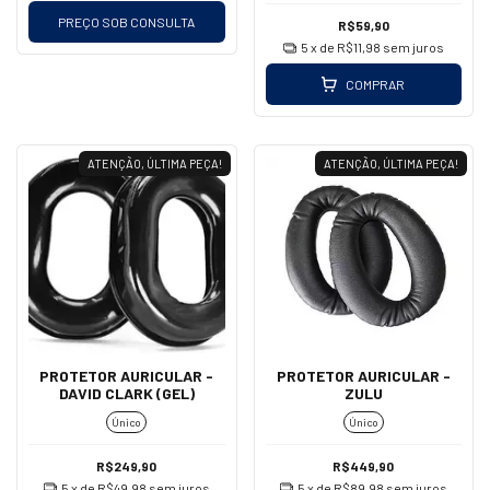
PREÇO SOB CONSULTA
R$59,90
5
x de
R$11,98
sem juros
COMPRAR
ATENÇÃO, ÚLTIMA PEÇA!
ATENÇÃO, ÚLTIMA PEÇA!
PROTETOR AURICULAR -
PROTETOR AURICULAR -
DAVID CLARK (GEL)
ZULU
Único
Único
R$249,90
R$449,90
5
x de
R$49,98
sem juros
5
x de
R$89,98
sem juros