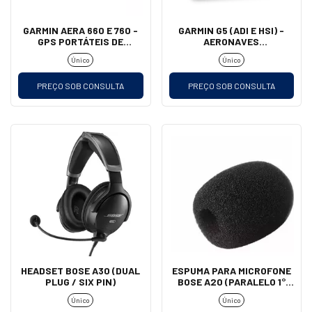
GARMIN AERA 660 E 760 -
GARMIN G5 (ADI E HSI) -
GPS PORTÁTEIS DE
AERONAVES
AVIAÇÃO
EXPERIMENTAIS E
Único
Único
HOMOLOGADAS
PREÇO SOB CONSULTA
PREÇO SOB CONSULTA
HEADSET BOSE A30 (DUAL
ESPUMA PARA MICROFONE
PLUG / SIX PIN)
BOSE A20 (PARALELO 1°
LINHA)
Único
Único