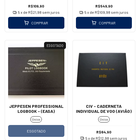
R$109,90
R$549,90
5
x de
R$21,98
sem juros
5
x de
R$109,98
sem juros
COMPRAR
COMPRAR
ESGOTADO
JEPPESEN PROFESSIONAL
CIV - CADERNETA
LOGBOOK - (EASA)
INDIVIDUAL DE VOO (AVIÃO)
Único
Único
ESGOTADO
R$64,90
5
x de
R$12,98
sem juros