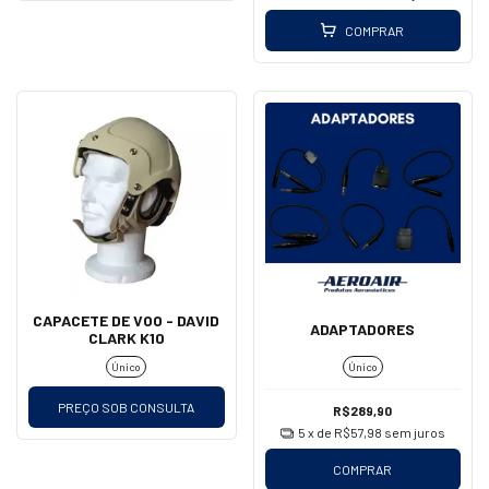
COMPRAR
CAPACETE DE VOO - DAVID
ADAPTADORES
CLARK K10
Único
Único
PREÇO SOB CONSULTA
R$289,90
5
x de
R$57,98
sem juros
COMPRAR