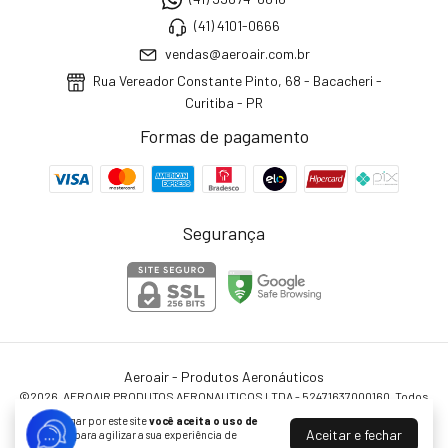
(41) 4101-0666
vendas@aeroair.com.br
Rua Vereador Constante Pinto, 68 - Bacacheri -
Curitiba - PR
Formas de pagamento
Segurança
Aeroair - Produtos Aeronáuticos
©2026. AEROAIR PRODUTOS AERONAUTICOS LTDA - 52471637000160. Todos
os direitos reservados.
Ao navegar por este site
você aceita o uso de
Aceitar e fechar
cookies
para agilizar a sua experiência de