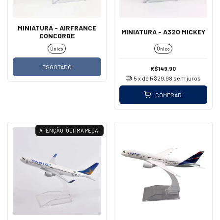
MINIATURA - AIRFRANCE
MINIATURA - A320 MICKEY
CONCORDE
Único
Único
ESGOTADO
R$149,90
5
x de
R$29,98
sem juros
COMPRAR
ATENÇÃO, ÚLTIMA PEÇA!