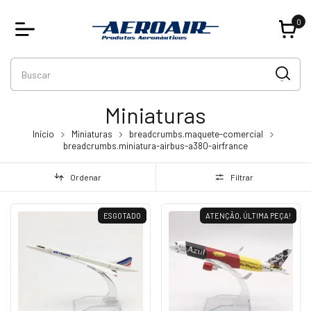
0
Miniaturas
Início
Miniaturas
breadcrumbs.maquete-comercial
breadcrumbs.miniatura-airbus-a380-airfrance
Ordenar
Filtrar
ESGOTADO
ATENÇÃO, ÚLTIMA PEÇA!