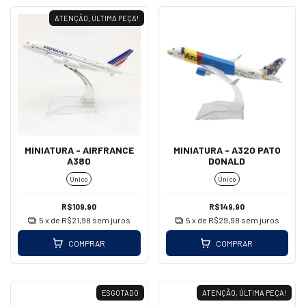
ATENÇÃO, ÚLTIMA PEÇA!
MINIATURA - AIRFRANCE
MINIATURA - A320 PATO
A380
DONALD
Único
Único
R$109,90
R$149,90
5
x de
R$21,98
sem juros
5
x de
R$29,98
sem juros
COMPRAR
COMPRAR
ESGOTADO
ATENÇÃO, ÚLTIMA PEÇA!