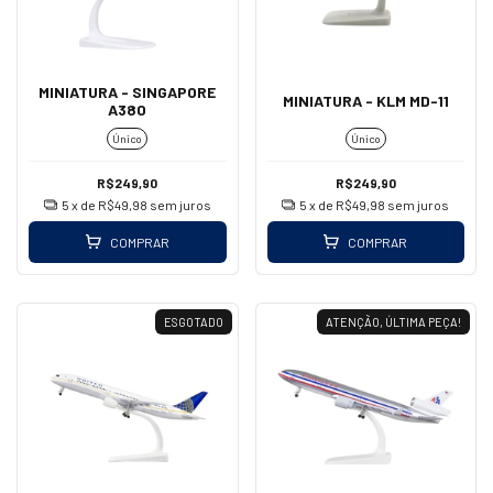
MINIATURA - SINGAPORE
MINIATURA - KLM MD-11
A380
Único
Único
R$249,90
R$249,90
5
x de
R$49,98
sem juros
5
x de
R$49,98
sem juros
COMPRAR
COMPRAR
ESGOTADO
ATENÇÃO, ÚLTIMA PEÇA!