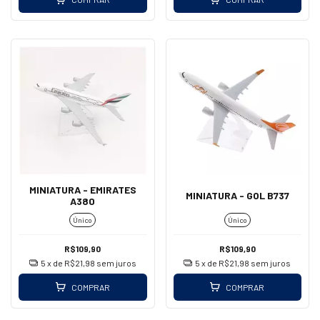
MINIATURA - EMIRATES
MINIATURA - GOL B737
A380
Único
Único
R$109,90
R$109,90
5
x de
R$21,98
sem juros
5
x de
R$21,98
sem juros
COMPRAR
COMPRAR