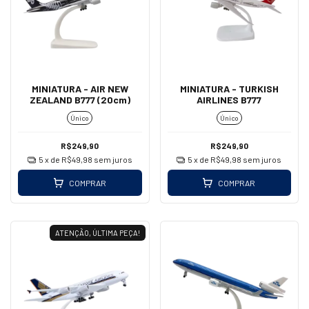
MINIATURA - AIR NEW
MINIATURA - TURKISH
ZEALAND B777 (20cm)
AIRLINES B777
Único
Único
R$249,90
R$249,90
5
x de
R$49,98
sem juros
5
x de
R$49,98
sem juros
COMPRAR
COMPRAR
ATENÇÃO, ÚLTIMA PEÇA!