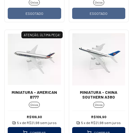
Único
Único
ESGOTADO
ESGOTADO
ATENÇÃO, ÚLTIMA PEÇA!
MINIATURA - AMERICAN
MINIATURA - CHINA
B777
SOUTHERN A380
Único
Único
R$109,90
R$109,90
5
x de
R$21,98
sem juros
5
x de
R$21,98
sem juros
COMPRAR
COMPRAR