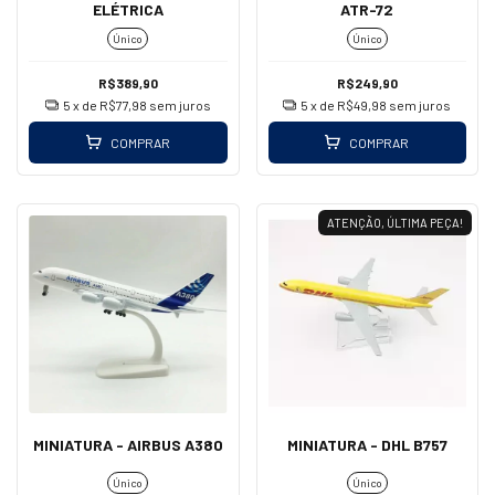
ELÉTRICA
ATR-72
Único
Único
R$389,90
R$249,90
5
x de
R$77,98
sem juros
5
x de
R$49,98
sem juros
COMPRAR
COMPRAR
ATENÇÃO, ÚLTIMA PEÇA!
MINIATURA - AIRBUS A380
MINIATURA - DHL B757
Único
Único