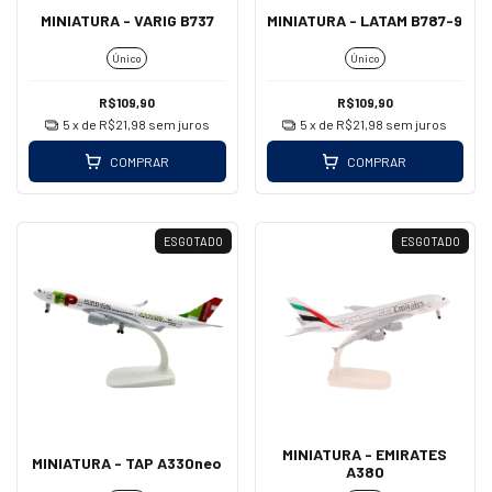
MINIATURA - VARIG B737
MINIATURA - LATAM B787-9
Único
Único
R$109,90
R$109,90
5
x de
R$21,98
sem juros
5
x de
R$21,98
sem juros
COMPRAR
COMPRAR
ESGOTADO
ESGOTADO
MINIATURA - EMIRATES
MINIATURA - TAP A330neo
A380