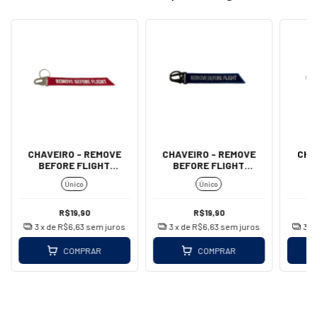
CHAVEIRO - REMOVE
CHAVEIRO - REMOVE
CHA
BEFORE FLIGHT
BEFORE FLIGHT
B
(MOSQUETÃO - GRANDE)
(MOSQUETÃO - AZUL)
Único
Único
R$19,90
R$19,90
3
x de
R$6,63
sem juros
3
x de
R$6,63
sem juros
3
x
COMPRAR
COMPRAR