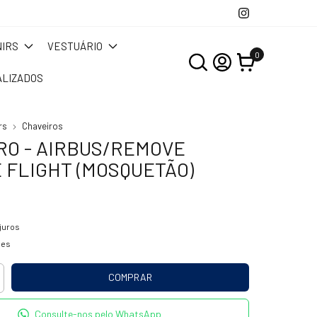
IRS
VESTUÁRIO
0
LIZADOS
rs
Chaveiros
RO - AIRBUS/REMOVE
 FLIGHT (MOSQUETÃO)
juros
hes
Consulte-nos pelo WhatsApp