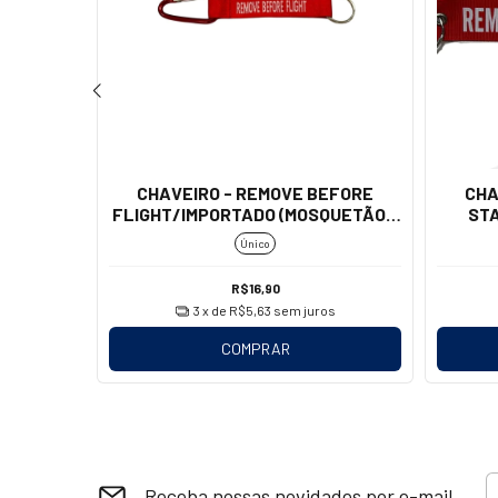
EFORE
CHAVEIRO - REMOVE BEFORE
CHA
AZUL)
FLIGHT/IMPORTADO (MOSQUETÃO -
STA
VERMELHO)
Único
R$16,90
os
3
x de
R$5,63
sem juros
COMPRAR
Receba nossas novidades por e-mail