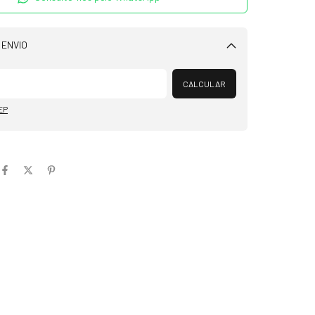
 ENVIO
Alterar CEP
CALCULAR
EP