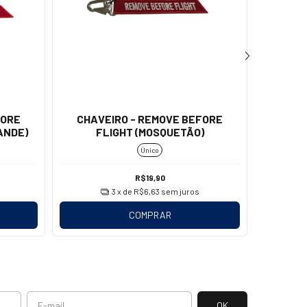
FORE
CHAVEIRO - REMOVE BEFORE
CHAVEI
ANDE)
FLIGHT (MOSQUETÃO)
Único
R$19,90
3
x de
R$6,63
sem juros
COMPRAR