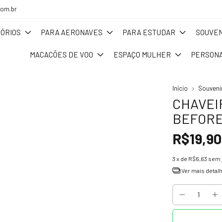
com.br
ÓRIOS
PARA AERONAVES
PARA ESTUDAR
SOUVEN
MACACÕES DE VOO
ESPAÇO MULHER
PERSONA
Início
Souveni
CHAVEI
BEFORE
R$19,90
3
x de
R$6,63
sem 
Ver mais detal