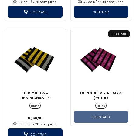
5
x de
R$7,78
sem juros
5
x de
R$77,98
sem juros
COMPRAR
COMPRAR
ESGOTADO
BERIMBELA -
BERIMBELA - 4 FAIXA
DESPACHANTE
(ROSA)
OPERACIONAL DE VOO
Único
Único
(DOV)
ESGOTADO
R$38,90
5
x de
R$7,78
sem juros
COMPRAR