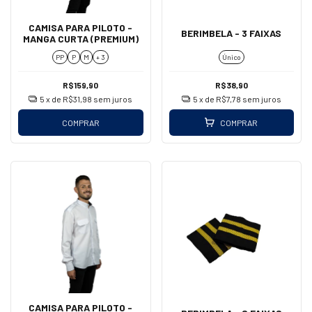
CAMISA PARA PILOTO -
BERIMBELA - 3 FAIXAS
MANGA CURTA (PREMIUM)
PP
P
M
+ 3
Único
R$159,90
R$38,90
5
x de
R$31,98
sem juros
5
x de
R$7,78
sem juros
COMPRAR
COMPRAR
CAMISA PARA PILOTO -