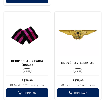
BERIMBELA - 2 FAIXA
BREVÊ - AVIADOR FAB
(ROSA)
Único
Único
R$38,90
R$38,90
5
x de
R$7,78
sem juros
5
x de
R$7,78
sem juros
COMPRAR
COMPRAR