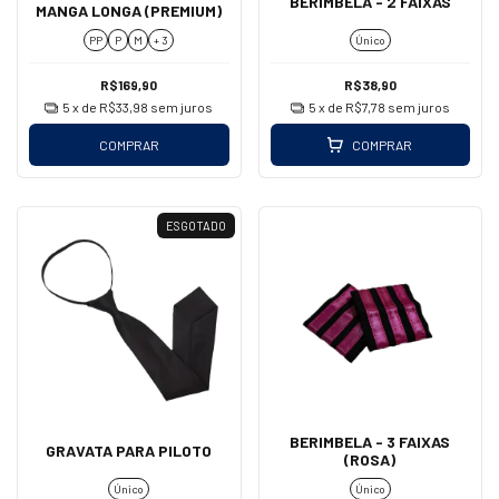
BERIMBELA - 2 FAIXAS
MANGA LONGA (PREMIUM)
PP
P
M
+ 3
Único
R$169,90
R$38,90
5
x de
R$33,98
sem juros
5
x de
R$7,78
sem juros
COMPRAR
COMPRAR
ESGOTADO
BERIMBELA - 3 FAIXAS
GRAVATA PARA PILOTO
(ROSA)
Único
Único