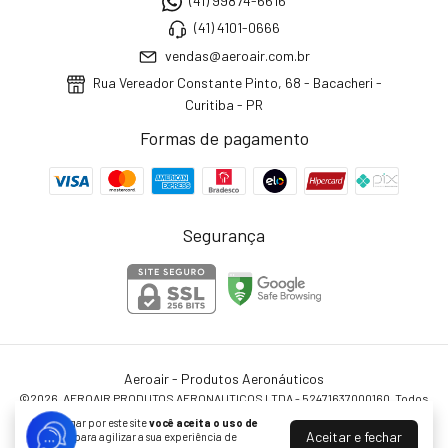
(41) 99874-6616
(41) 4101-0666
vendas@aeroair.com.br
Rua Vereador Constante Pinto, 68 - Bacacheri -
Curitiba - PR
Formas de pagamento
Segurança
Aeroair - Produtos Aeronáuticos
©2026. AEROAIR PRODUTOS AERONAUTICOS LTDA - 52471637000160. Todos
os direitos reservados.
Ao navegar por este site
você aceita o uso de
Aceitar e fechar
cookies
para agilizar a sua experiência de