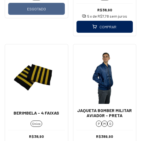
ESGOTADO
R$38,90
5
x de
R$7,78
sem juros
COMPRAR
JAQUETA BOMBER MILITAR
BERIMBELA - 4 FAIXAS
AVIADOR - PRETA
Único
P
M
G
R$38,90
R$389,90