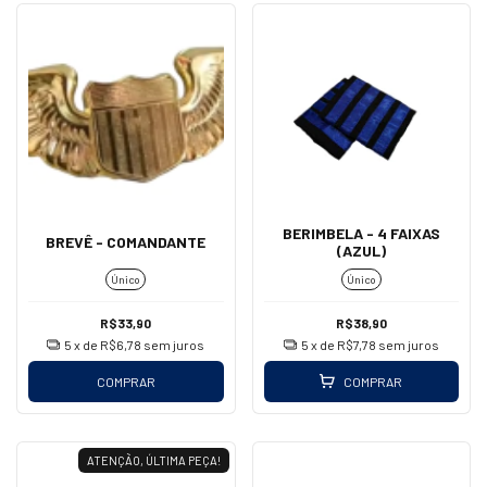
BERIMBELA - 4 FAIXAS
BREVÊ - COMANDANTE
(AZUL)
Único
Único
R$33,90
R$38,90
5
x de
R$6,78
sem juros
5
x de
R$7,78
sem juros
COMPRAR
COMPRAR
ATENÇÃO, ÚLTIMA PEÇA!