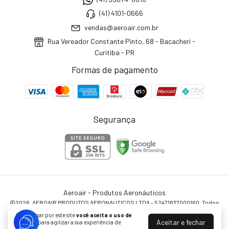
(41) 4101-0666
vendas@aeroair.com.br
Rua Vereador Constante Pinto, 68 - Bacacheri -
Curitiba - PR
Formas de pagamento
Segurança
Aeroair - Produtos Aeronáuticos
©2026. AEROAIR PRODUTOS AERONAUTICOS LTDA - 52471637000160. Todos
os direitos reservados.
Ao navegar por este site
você aceita o uso de
Aceitar e fechar
cookies
para agilizar a sua experiência de