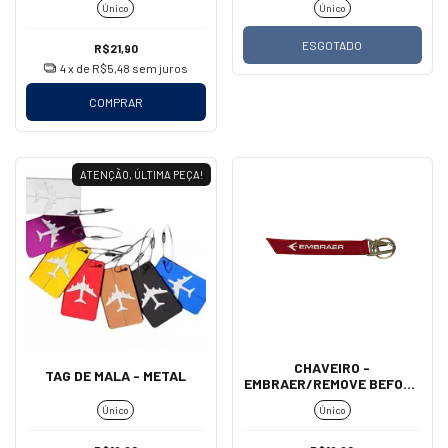
Único
Único
ESGOTADO
R$21,90
4
x de
R$5,48
sem juros
COMPRAR
ATENÇÃO, ÚLTIMA PEÇA!
CHAVEIRO -
TAG DE MALA - METAL
EMBRAER/REMOVE BEFORE
FLIGHT (MOSQUETÃO)
Único
Único