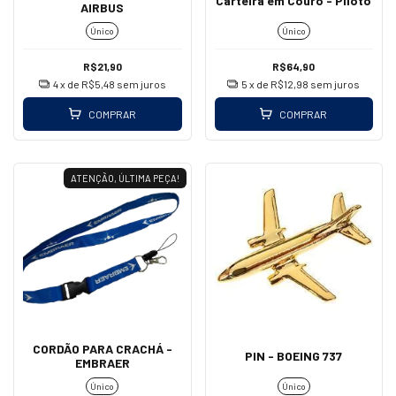
Carteira em Couro - Piloto
AIRBUS
Único
Único
R$21,90
R$64,90
4
x de
R$5,48
sem juros
5
x de
R$12,98
sem juros
COMPRAR
COMPRAR
ATENÇÃO, ÚLTIMA PEÇA!
CORDÃO PARA CRACHÁ -
PIN - BOEING 737
EMBRAER
Único
Único