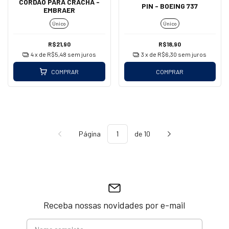
CORDÃO PARA CRACHÁ -
PIN - BOEING 737
EMBRAER
Único
Único
R$21,90
R$18,90
4
x de
R$5,48
sem juros
3
x de
R$6,30
sem juros
COMPRAR
COMPRAR
Página
de 10
Receba nossas novidades por e-mail