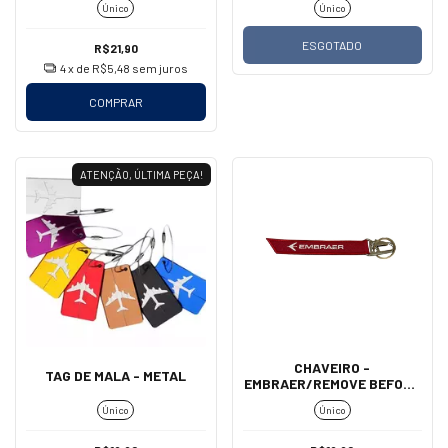
Único
Único
ESGOTADO
R$21,90
4
x de
R$5,48
sem juros
COMPRAR
ATENÇÃO, ÚLTIMA PEÇA!
CHAVEIRO -
TAG DE MALA - METAL
EMBRAER/REMOVE BEFORE
FLIGHT (MOSQUETÃO)
Único
Único