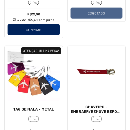
Único
Único
ESGOTADO
R$21,90
4
x de
R$5,48
sem juros
COMPRAR
ATENÇÃO, ÚLTIMA PEÇA!
CHAVEIRO -
TAG DE MALA - METAL
EMBRAER/REMOVE BEFORE
FLIGHT (MOSQUETÃO)
Único
Único