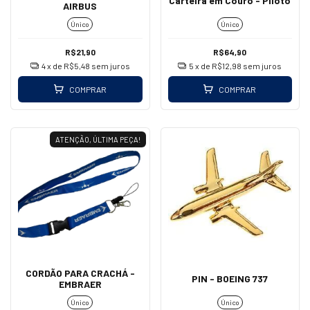
Carteira em Couro - Piloto
AIRBUS
Único
Único
R$21,90
R$64,90
4
x de
R$5,48
sem juros
5
x de
R$12,98
sem juros
COMPRAR
COMPRAR
ATENÇÃO, ÚLTIMA PEÇA!
CORDÃO PARA CRACHÁ -
PIN - BOEING 737
EMBRAER
Único
Único