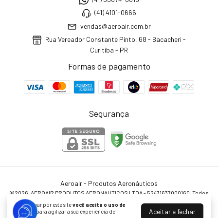
(41) 4101-0666
vendas@aeroair.com.br
Rua Vereador Constante Pinto, 68 - Bacacheri -
Curitiba - PR
Formas de pagamento
Segurança
Aeroair - Produtos Aeronáuticos
©2026. AEROAIR PRODUTOS AERONAUTICOS LTDA - 52471637000160. Todos
os direitos reservados.
Ao navegar por este site
você aceita o uso de
Aceitar e fechar
cookies
para agilizar a sua experiência de