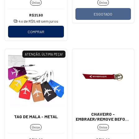
Único
Único
ESGOTADO
R$21,90
4
x de
R$5,48
sem juros
COMPRAR
ATENÇÃO, ÚLTIMA PEÇA!
CHAVEIRO -
TAG DE MALA - METAL
EMBRAER/REMOVE BEFORE
FLIGHT (MOSQUETÃO)
Único
Único