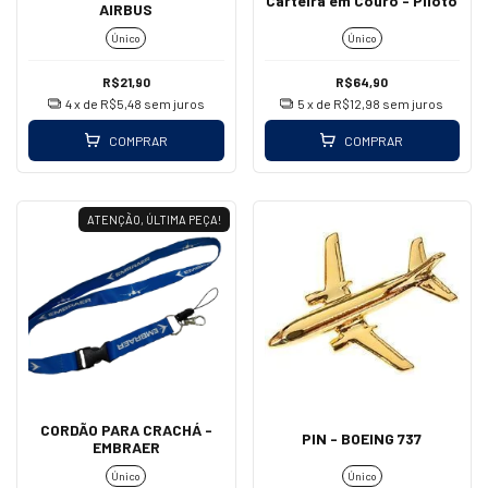
Carteira em Couro - Piloto
AIRBUS
Único
Único
R$21,90
R$64,90
4
x de
R$5,48
sem juros
5
x de
R$12,98
sem juros
COMPRAR
COMPRAR
ATENÇÃO, ÚLTIMA PEÇA!
CORDÃO PARA CRACHÁ -
PIN - BOEING 737
EMBRAER
Único
Único