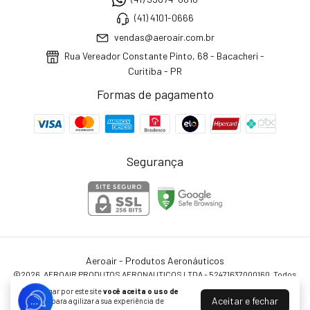
(41) 4101-0666
vendas@aeroair.com.br
Rua Vereador Constante Pinto, 68 - Bacacheri -
Curitiba - PR
Formas de pagamento
Segurança
Aeroair - Produtos Aeronáuticos
©2026. AEROAIR PRODUTOS AERONAUTICOS LTDA - 52471637000160. Todos
os direitos reservados.
Ao navegar por este site
você aceita o uso de
Aceitar e fechar
cookies
para agilizar a sua experiência de