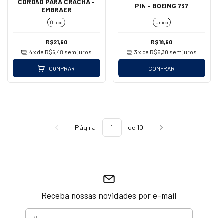
CORDÃO PARA CRACHÁ -
PIN - BOEING 737
EMBRAER
Único
Único
R$21,90
R$18,90
4
x de
R$5,48
sem juros
3
x de
R$6,30
sem juros
COMPRAR
COMPRAR
Página
de 10
Receba nossas novidades por e-mail