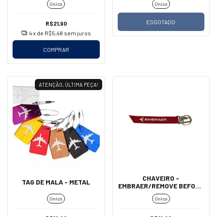
Único
Único
ESGOTADO
R$21,90
4
x de
R$5,48
sem juros
COMPRAR
ATENÇÃO, ÚLTIMA PEÇA!
CHAVEIRO -
TAG DE MALA - METAL
EMBRAER/REMOVE BEFORE
FLIGHT (MOSQUETÃO)
Único
Único