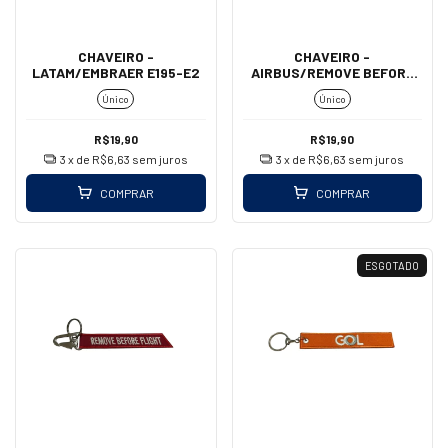
CHAVEIRO -
CHAVEIRO -
LATAM/EMBRAER E195-E2
AIRBUS/REMOVE BEFORE
FLIGHT (MOSQUETÃO)
Único
Único
R$19,90
R$19,90
3
x de
R$6,63
sem juros
3
x de
R$6,63
sem juros
COMPRAR
COMPRAR
ESGOTADO