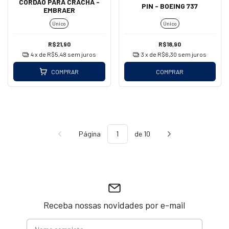
CORDÃO PARA CRACHÁ -
PIN - BOEING 737
EMBRAER
Único
Único
R$21,90
R$18,90
4
x de
R$5,48
sem juros
3
x de
R$6,30
sem juros
COMPRAR
COMPRAR
Página
de 10
Receba nossas novidades por e-mail