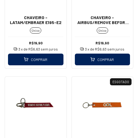
CHAVEIRO -
CHAVEIRO -
LATAM/EMBRAER E195-E2
AIRBUS/REMOVE BEFORE
FLIGHT (MOSQUETÃO)
Único
Único
R$19,90
R$19,90
3
x de
R$6,63
sem juros
3
x de
R$6,63
sem juros
COMPRAR
COMPRAR
ESGOTADO