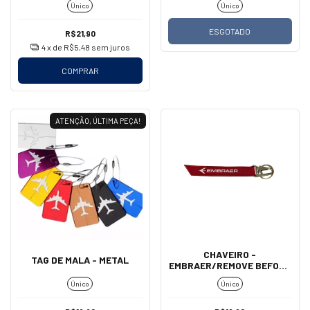
Único
Único
ESGOTADO
R$21,90
4
x de
R$5,48
sem juros
COMPRAR
ATENÇÃO, ÚLTIMA PEÇA!
CHAVEIRO -
TAG DE MALA - METAL
EMBRAER/REMOVE BEFORE
FLIGHT (MOSQUETÃO)
Único
Único