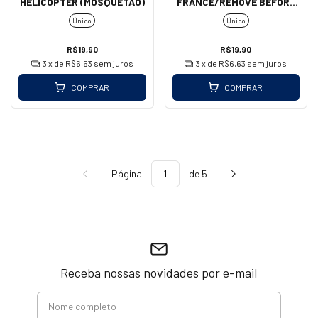
HELICOPTER (MOSQUETÃO)
FRANCE/REMOVE BEFORE
FLIGHT (MOSQUETÃO)
Único
Único
R$19,90
R$19,90
3
x de
R$6,63
sem juros
3
x de
R$6,63
sem juros
COMPRAR
COMPRAR
Página
de 5
Receba nossas novidades por e-mail