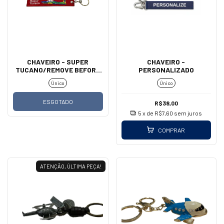
CHAVEIRO - SUPER
CHAVEIRO -
TUCANO/REMOVE BEFORE
PERSONALIZADO
FLIGHT
Único
Único
ESGOTADO
R$38,00
5
x de
R$7,60
sem juros
COMPRAR
ATENÇÃO, ÚLTIMA PEÇA!