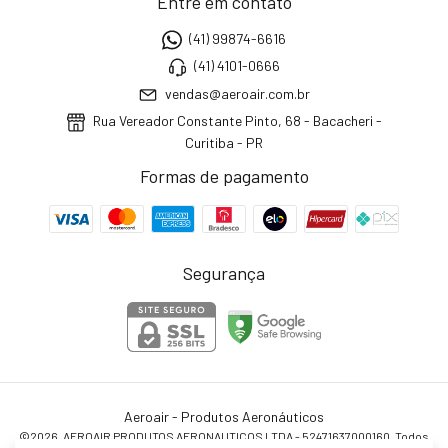
Entre em contato
(41) 99874-6616
(41) 4101-0666
vendas@aeroair.com.br
Rua Vereador Constante Pinto, 68 - Bacacheri -
Curitiba - PR
Formas de pagamento
Segurança
Aeroair - Produtos Aeronáuticos
©2026. AEROAIR PRODUTOS AERONAUTICOS LTDA - 52471637000160. Todos