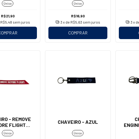
Único
Único
R$21,90
R$16,90
e
R$5,48
sem juros
3
x de
R$5,63
sem juros
3
x d
COMPRAR
COMPRAR
IRO - REMOVE
C
CHAVEIRO - AZUL
ORE FLIGHT
ENGIN
TÃO - GRANDE)
(M
Único
Único