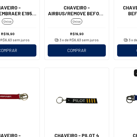
AVEIRO -
CHAVEIRO -
CHAVE
EMBRAER E195-
AIRBUS/REMOVE BEFORE
BEF
E2
FLIGHT (MOSQUETÃO)
(M
Único
Único
R$19,90
R$19,90
e
R$6,63
sem juros
3
x de
R$6,63
sem juros
3
x d
COMPRAR
COMPRAR
AVEIRO -
CHAVEIRO - PILOT 4
C