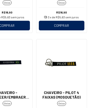
Único
Único
R$16,90
R$16,90
e
R$5,63
sem juros
3
x de
R$5,63
sem juros
COMPRAR
COMPRAR
HAVEIRO -
CHAVEIRO - PILOT 4
EER/EMBRAER
FAIXAS (MOSQUETÃO)
OSQUETÃO)
Único
Único