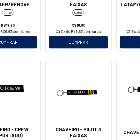
AER/REMOVE
FAIXAS
LATAM/
ORE FLIGHT
FLIGH
Único
Único
OSQUETÃO)
R$19,90
R$16,90
e
R$6,63
sem juros
3
x de
R$5,63
sem juros
3
x d
COMPRAR
COMPRAR
EIRO - CREW
CHAVEIRO - PILOT 3
CHAVEI
MPORTADO)
FAIXAS