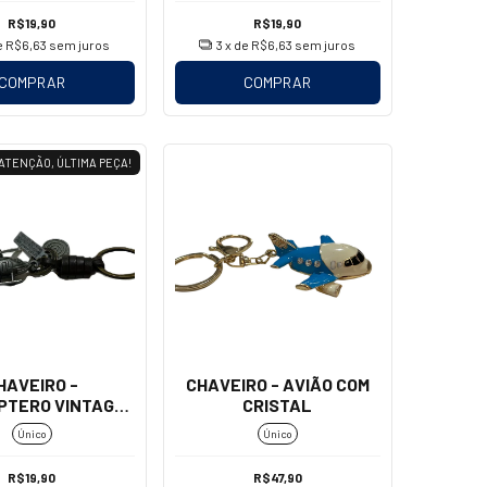
R$19,90
R$19,90
e
R$6,63
sem juros
3
x de
R$6,63
sem juros
COMPRAR
COMPRAR
ATENÇÃO, ÚLTIMA PEÇA!
HAVEIRO -
CHAVEIRO - AVIÃO COM
PTERO VINTAGE
CRISTAL
COURO
Único
Único
R$19,90
R$47,90