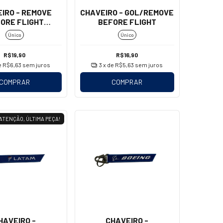
IRO - REMOVE
CHAVEIRO - GOL/REMOVE
ORE FLIGHT
BEFORE FLIGHT
OSQUETÃO)
Único
Único
R$19,90
R$16,90
e
R$6,63
sem juros
3
x de
R$5,63
sem juros
COMPRAR
COMPRAR
ATENÇÃO, ÚLTIMA PEÇA!
HAVEIRO -
CHAVEIRO -