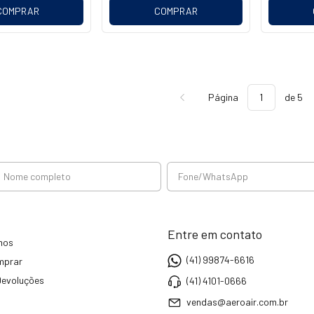
COMPRAR
COMPRAR
Página
de 5
Entre em contato
mos
(41) 99874-6616
mprar
Devoluções
(41) 4101-0666
vendas@aeroair.com.br