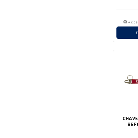
4
x d
CHAVE
BEF
(MOSQUE