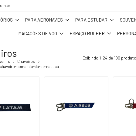
com.br
ÓRIOS
PARA AERONAVES
PARA ESTUDAR
SOUVEN
MACACÕES DE VOO
ESPAÇO MULHER
PERSONA
iros
Exibindo 1-24 de 100 produt
venirs
Chaveiros
chaveiro-comando-da-aernautica