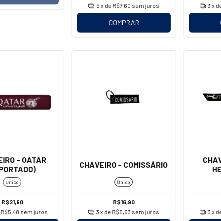
5
x de
R$7,60
sem juros
3
x d
COMPRAR
IRO - QATAR
CHAV
CHAVEIRO - COMISSÁRIO
MPORTADO)
H
(M
Único
Único
R$21,90
R$16,90
e
R$5,48
sem juros
3
x de
R$5,63
sem juros
3
x d