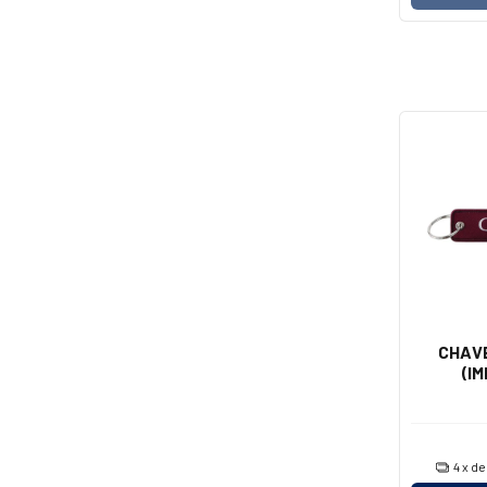
CHAVE
(I
4
x d