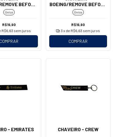
REMOVE BEFORE
BOEING/REMOVE BEFORE
T (MOSQUETÃO)
FLIGHT (MOSQUETÃO)
Único
Único
R$19,90
R$19,90
e
R$6,63
sem juros
3
x de
R$6,63
sem juros
COMPRAR
COMPRAR
RO - EMIRATES
CHAVEIRO - CREW