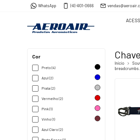
WhatsApp
(41) 4101-0666
vendas@aeroair.
ACESS
Chave
Cor
Início
Sou
Preto (4)
breadcrumbs.
Azul (2)
Prata (2)
Vermelho (2)
Pink (1)
Vinho (1)
Azul Claro (2)
Prata Fosco (1)