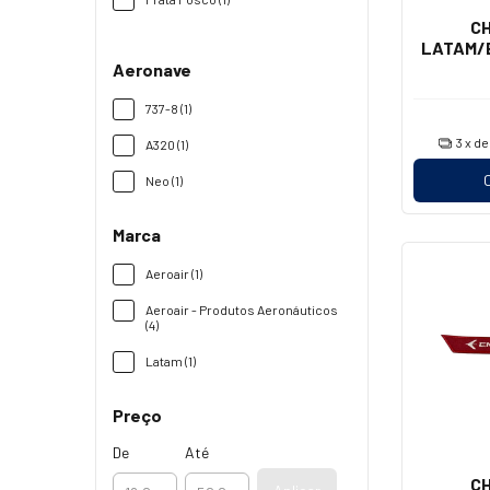
CH
LATAM/
Aeronave
737-8 (1)
3
x d
A320 (1)
Neo (1)
Marca
Aeroair (1)
Aeroair - Produtos Aeronáuticos
(4)
Latam (1)
Preço
De
Até
CH