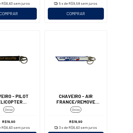
e
R$6,63
sem juros
5
x de
R$9,58
sem juros
COMPRAR
COMPRAR
EIRO - PILOT
CHAVEIRO - AIR
ELICOPTER
FRANCE/REMOVE
OSQUETÃO)
BEFORE FLIGHT
Único
Único
(MOSQUETÃO)
R$19,90
R$19,90
e
R$6,63
sem juros
3
x de
R$6,63
sem juros