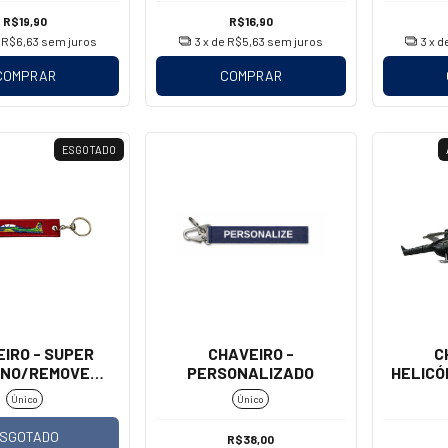
R$19,90
R$16,90
e
R$6,63
sem juros
3
x de
R$5,63
sem juros
3
x d
COMPRAR
COMPRAR
ESGOTADO
IRO - SUPER
CHAVEIRO -
C
NO/REMOVE
PERSONALIZADO
HELICÓ
ORE FLIGHT
Único
Único
SGOTADO
R$38,00