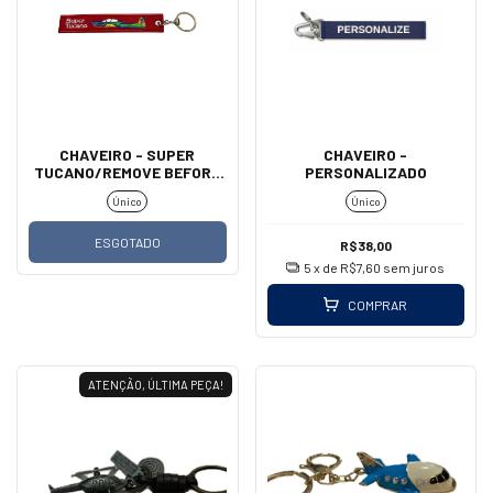
CHAVEIRO - SUPER
CHAVEIRO -
TUCANO/REMOVE BEFORE
PERSONALIZADO
FLIGHT
Único
Único
ESGOTADO
R$38,00
5
x de
R$7,60
sem juros
COMPRAR
ATENÇÃO, ÚLTIMA PEÇA!